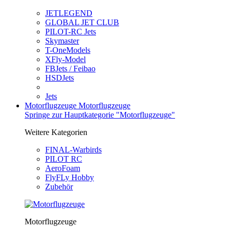
JETLEGEND
GLOBAL JET CLUB
PILOT-RC Jets
Skymaster
T-OneModels
XFly-Model
FBJets / Feibao
HSDJets
Jets
Motorflugzeuge
Motorflugzeuge
Springe zur Hauptkategorie "Motorflugzeuge"
Weitere Kategorien
FINAL-Warbirds
PILOT RC
AeroFoam
FlyFLy Hobby
Zubehör
Motorflugzeuge