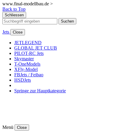
www.final-modellbau.de >
Back to Top
Schliessen
Suchen
Jets
Close
JETLEGEND
GLOBAL JET CLUB
PILOT-RC Jets
Skymaster
T-OneModels
XFly-Model
FBJets / Feibao
HSDJets
Springe zur Hauptkategorie
Menü
Close