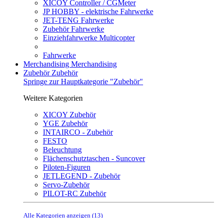
XICOY Controller / CGMeter
JP HOBBY - elektrische Fahrwerke
JET-TENG Fahrwerke
Zubehör Fahrwerke
Einziehfahrwerke Multicopter
Fahrwerke
Merchandising
Merchandising
Zubehör
Zubehör
Springe zur Hauptkategorie "Zubehör"
Weitere Kategorien
XICOY Zubehör
YGE Zubehör
INTAIRCO - Zubehör
FESTO
Beleuchtung
Flächenschutztaschen - Suncover
Piloten-Figuren
JETLEGEND - Zubehör
Servo-Zubehör
PILOT-RC Zubehör
Alle Kategorien anzeigen (13)