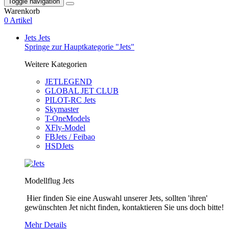
Toggle navigation
Warenkorb
0 Artikel
Jets
Jets
Springe zur Hauptkategorie "Jets"
Weitere Kategorien
JETLEGEND
GLOBAL JET CLUB
PILOT-RC Jets
Skymaster
T-OneModels
XFly-Model
FBJets / Feibao
HSDJets
Modellflug Jets
Hier finden Sie eine Auswahl unserer Jets, sollten 'ihren'
gewünschten Jet nicht finden, kontaktieren Sie uns doch bitte!
Mehr Details