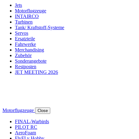
Jets
Motorflugzeuge
INTAIRCO
Turbinen
Tank/ Kraftstoff-Systeme
Servos
Ersatzteile
Fahrwerke
Merchandising
Zubehör
Sonderangebote
Restposten
JET MEETING 2026
Motorflugzeuge
Close
FINAL-Warbirds
PILOT RC
AeroFoam
FlyFLy Hobby