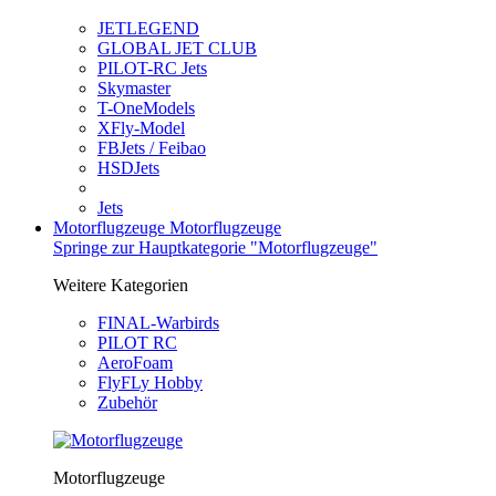
JETLEGEND
GLOBAL JET CLUB
PILOT-RC Jets
Skymaster
T-OneModels
XFly-Model
FBJets / Feibao
HSDJets
Jets
Motorflugzeuge
Motorflugzeuge
Springe zur Hauptkategorie "Motorflugzeuge"
Weitere Kategorien
FINAL-Warbirds
PILOT RC
AeroFoam
FlyFLy Hobby
Zubehör
Motorflugzeuge