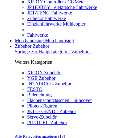
XICOY Controller / CGMeter
JP HOBBY - elektrische Fahrwerke
JET-TENG Fahrwerke
Zubehör Fahrwerke
Einziehfahrwerke Multicopter
Fahrwerke
Merchandising
Merchandising
Zubehör
Zubehör
Springe zur Hauptkategorie "Zubehör"
Weitere Kategorien
XICOY Zubehör
YGE Zubehör
INTAIRCO - Zubehör
FESTO
Beleuchtung
Flächenschutztaschen - Suncover
Piloten-Figuren
JETLEGEND - Zubehör
Servo-Zubehör
PILOT-RC Zubehör
Alle Kategorien anzeigen (13)