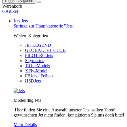
Toggle navigation
Warenkorb
0 Artikel
Jets
Jets
Springe zur Hauptkategorie "Jets"
Weitere Kategorien
JETLEGEND
GLOBAL JET CLUB
PILOT-RC Jets
Skymaster
T-OneModels
XFly-Model
FBJets / Feibao
HSDJets
Modellflug Jets
Hier finden Sie eine Auswahl unserer Jets, sollten 'ihren'
gewünschten Jet nicht finden, kontaktieren Sie uns doch bitte!
Mehr Details