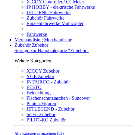
XICOY Controller / CGMeter
JP HOBBY - elektrische Fahrwerke
JET-TENG Fahrwerke
Zubehör Fahrwerke
Einziehfahrwerke Multicopter
Fahrwerke
Merchandising
Merchandising
Zubehör
Zubehör
Springe zur Hauptkategorie "Zubehör"
Weitere Kategorien
XICOY Zubehör
YGE Zubehör
INTAIRCO - Zubehör
FESTO
Beleuchtung
Flächenschutztaschen - Suncover
Piloten-Figuren
JETLEGEND - Zubehör
Servo-Zubehör
PILOT-RC Zubehör
Alle Kategorien anzeigen (13)