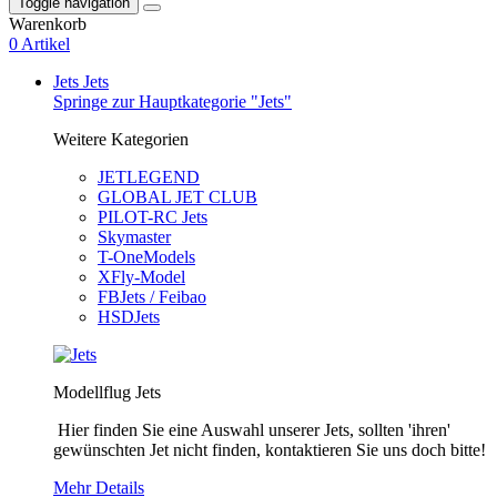
Toggle navigation
Warenkorb
0 Artikel
Jets
Jets
Springe zur Hauptkategorie "Jets"
Weitere Kategorien
JETLEGEND
GLOBAL JET CLUB
PILOT-RC Jets
Skymaster
T-OneModels
XFly-Model
FBJets / Feibao
HSDJets
Modellflug Jets
Hier finden Sie eine Auswahl unserer Jets, sollten 'ihren'
gewünschten Jet nicht finden, kontaktieren Sie uns doch bitte!
Mehr Details