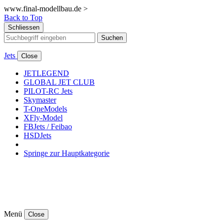
www.final-modellbau.de >
Back to Top
Schliessen
Suchen
Jets
Close
JETLEGEND
GLOBAL JET CLUB
PILOT-RC Jets
Skymaster
T-OneModels
XFly-Model
FBJets / Feibao
HSDJets
Springe zur Hauptkategorie
Menü
Close