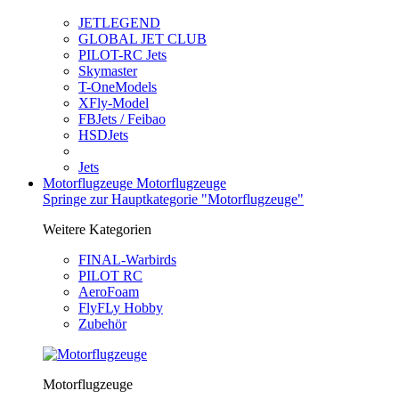
JETLEGEND
GLOBAL JET CLUB
PILOT-RC Jets
Skymaster
T-OneModels
XFly-Model
FBJets / Feibao
HSDJets
Jets
Motorflugzeuge
Motorflugzeuge
Springe zur Hauptkategorie "Motorflugzeuge"
Weitere Kategorien
FINAL-Warbirds
PILOT RC
AeroFoam
FlyFLy Hobby
Zubehör
Motorflugzeuge