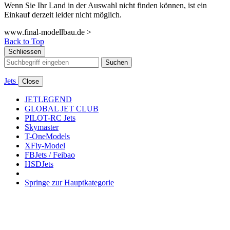
Wenn Sie Ihr Land in der Auswahl nicht finden können, ist ein
Einkauf derzeit leider nicht möglich.
www.final-modellbau.de >
Back to Top
Schliessen
Suchen
Jets
Close
JETLEGEND
GLOBAL JET CLUB
PILOT-RC Jets
Skymaster
T-OneModels
XFly-Model
FBJets / Feibao
HSDJets
Springe zur Hauptkategorie