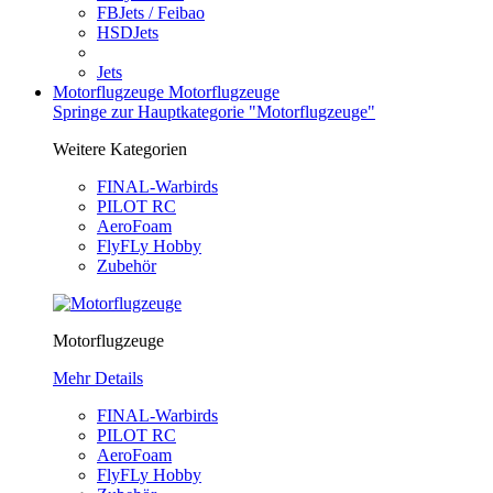
FBJets / Feibao
HSDJets
Jets
Motorflugzeuge
Motorflugzeuge
Springe zur Hauptkategorie "Motorflugzeuge"
Weitere Kategorien
FINAL-Warbirds
PILOT RC
AeroFoam
FlyFLy Hobby
Zubehör
Motorflugzeuge
Mehr Details
FINAL-Warbirds
PILOT RC
AeroFoam
FlyFLy Hobby