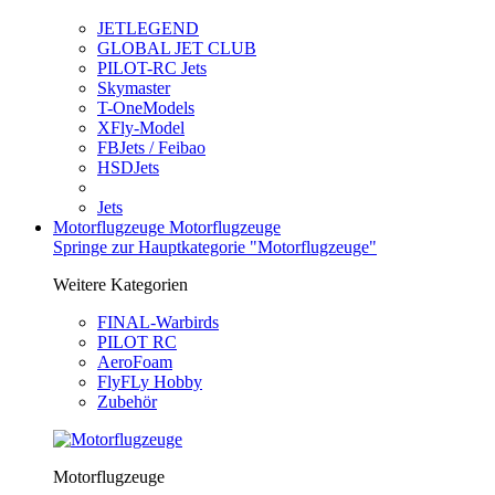
JETLEGEND
GLOBAL JET CLUB
PILOT-RC Jets
Skymaster
T-OneModels
XFly-Model
FBJets / Feibao
HSDJets
Jets
Motorflugzeuge
Motorflugzeuge
Springe zur Hauptkategorie "Motorflugzeuge"
Weitere Kategorien
FINAL-Warbirds
PILOT RC
AeroFoam
FlyFLy Hobby
Zubehör
Motorflugzeuge