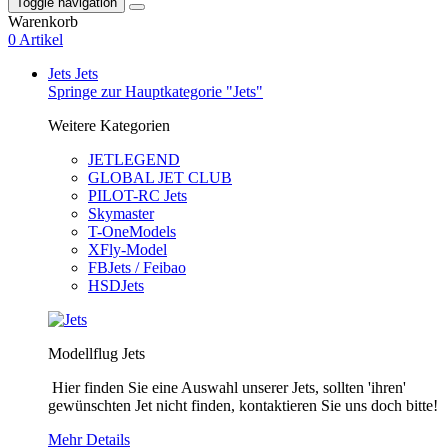
Toggle navigation
Warenkorb
0 Artikel
Jets
Jets
Springe zur Hauptkategorie "Jets"
Weitere Kategorien
JETLEGEND
GLOBAL JET CLUB
PILOT-RC Jets
Skymaster
T-OneModels
XFly-Model
FBJets / Feibao
HSDJets
Modellflug Jets
Hier finden Sie eine Auswahl unserer Jets, sollten 'ihren'
gewünschten Jet nicht finden, kontaktieren Sie uns doch bitte!
Mehr Details