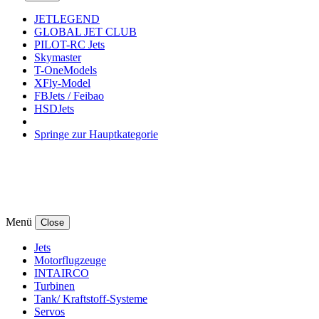
JETLEGEND
GLOBAL JET CLUB
PILOT-RC Jets
Skymaster
T-OneModels
XFly-Model
FBJets / Feibao
HSDJets
Springe zur Hauptkategorie
Menü
Close
Jets
Motorflugzeuge
INTAIRCO
Turbinen
Tank/ Kraftstoff-Systeme
Servos