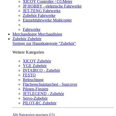
XICOY Controller / CGMeter
JP HOBBY - elektrische Fahrwerke
JET-TENG Fahrwerke
Zubehör Fahrwerke
Einziehfahrwerke Multicopter
Fahrwerke
Merchandising
Merchandising
Zubehör
Zubehör
Springe zur Hauptkategorie "Zubehör"
Weitere Kategorien
XICOY Zubehör
YGE Zubehör
INTAIRCO - Zubehör
FESTO
Beleuchtung
Flächenschutztaschen - Suncover
Piloten-Figuren
JETLEGEND - Zubehör
Servo-Zubehör
PILOT-RC Zubehör
Alle Kategorien anzeigen (13)