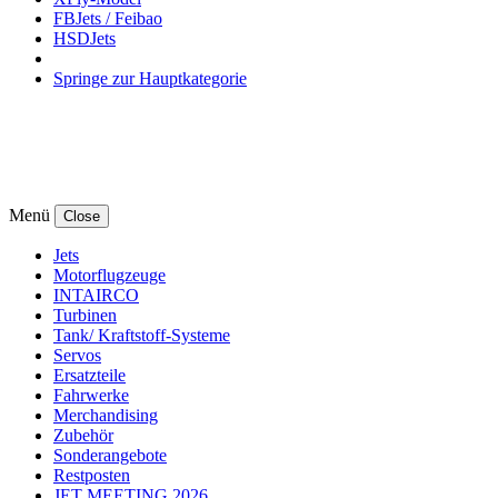
FBJets / Feibao
HSDJets
Springe zur Hauptkategorie
Menü
Close
Jets
Motorflugzeuge
INTAIRCO
Turbinen
Tank/ Kraftstoff-Systeme
Servos
Ersatzteile
Fahrwerke
Merchandising
Zubehör
Sonderangebote
Restposten
JET MEETING 2026