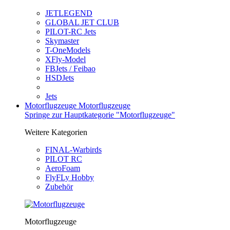
JETLEGEND
GLOBAL JET CLUB
PILOT-RC Jets
Skymaster
T-OneModels
XFly-Model
FBJets / Feibao
HSDJets
Jets
Motorflugzeuge
Motorflugzeuge
Springe zur Hauptkategorie "Motorflugzeuge"
Weitere Kategorien
FINAL-Warbirds
PILOT RC
AeroFoam
FlyFLy Hobby
Zubehör
Motorflugzeuge