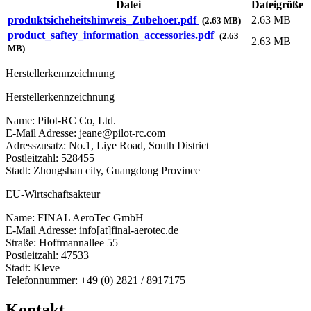
Datei
Dateigröße
produktsicheheitshinweis_Zubehoer.pdf
2.63 MB
(2.63 MB)
product_saftey_information_accessories.pdf
(2.63
2.63 MB
MB)
Herstellerkennzeichnung
Herstellerkennzeichnung
Name: Pilot-RC Co, Ltd.
E-Mail Adresse: jeane@pilot-rc.com
Adresszusatz: No.1, Liye Road, South District
Postleitzahl: 528455
Stadt: Zhongshan city, Guangdong Province
EU-Wirtschaftsakteur
Name: FINAL AeroTec GmbH
E-Mail Adresse: info[at]final-aerotec.de
Straße: Hoffmannallee 55
Postleitzahl: 47533
Stadt: Kleve
Telefonnummer: +49 (0) 2821 / 8917175
Kontakt