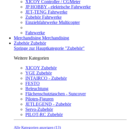
XICOY Controller / CGMeter
JP HOBBY - elektrische Fahrwerke
JET-TENG Fahrwerke
Zubehör Fahrwerke
Einziehfahrwerke Multicopter
Fahrwerke
Merchandising
Merchandising
Zubehör
Zubehör
Springe zur Hauptkategorie "Zubehör"
Weitere Kategorien
XICOY Zubehör
YGE Zubehör
INTAIRCO - Zubehör
FESTO
Beleuchtung
Flächenschutztaschen - Suncover
Piloten-Figuren
JETLEGEND - Zubehör
Servo-Zubehör
PILOT-RC Zubehör
Alle Kategorien anzeigen (13)