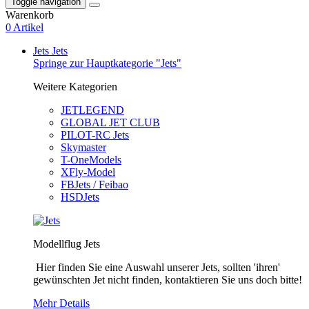
Toggle navigation
Warenkorb
0 Artikel
Jets
Jets
Springe zur Hauptkategorie "Jets"
Weitere Kategorien
JETLEGEND
GLOBAL JET CLUB
PILOT-RC Jets
Skymaster
T-OneModels
XFly-Model
FBJets / Feibao
HSDJets
Modellflug Jets
Hier finden Sie eine Auswahl unserer Jets, sollten 'ihren'
gewünschten Jet nicht finden, kontaktieren Sie uns doch bitte!
Mehr Details