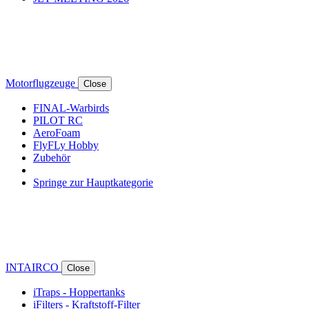
Motorflugzeuge
Close
FINAL-Warbirds
PILOT RC
AeroFoam
FlyFLy Hobby
Zubehör
Springe zur Hauptkategorie
INTAIRCO
Close
iTraps - Hoppertanks
iFilters - Kraftstoff-Filter