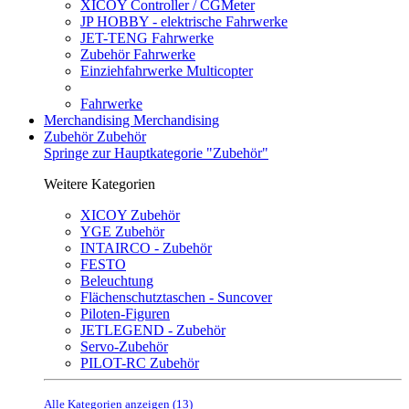
XICOY Controller / CGMeter
JP HOBBY - elektrische Fahrwerke
JET-TENG Fahrwerke
Zubehör Fahrwerke
Einziehfahrwerke Multicopter
Fahrwerke
Merchandising
Merchandising
Zubehör
Zubehör
Springe zur Hauptkategorie "Zubehör"
Weitere Kategorien
XICOY Zubehör
YGE Zubehör
INTAIRCO - Zubehör
FESTO
Beleuchtung
Flächenschutztaschen - Suncover
Piloten-Figuren
JETLEGEND - Zubehör
Servo-Zubehör
PILOT-RC Zubehör
Alle Kategorien anzeigen (13)