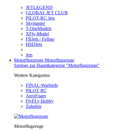
JETLEGEND
GLOBAL JET CLUB
PILOT-RC Jets
Skymaster
T-OneModels
XFly-Model
FBJets / Feibao
HSDJets
Jets
Motorflugzeuge
Motorflugzeuge
Springe zur Hauptkategorie "Motorflugzeuge"
Weitere Kategorien
FINAL-Warbirds
PILOT RC
AeroFoam
FlyFLy Hobby
Zubehör
Motorflugzeuge