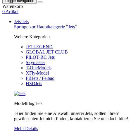
Toggle navigation
Warenkorb
0 Artikel
Jets
Jets
Springe zur Hauptkategorie "Jets"
Weitere Kategorien
JETLEGEND
GLOBAL JET CLUB
PILOT-RC Jets
Skymaster
T-OneModels
XFly-Model
FBJets / Feibao
HSDJets
Modellflug Jets
Hier finden Sie eine Auswahl unserer Jets, sollten 'ihren'
gewünschten Jet nicht finden, kontaktieren Sie uns doch bitte!
Mehr Details