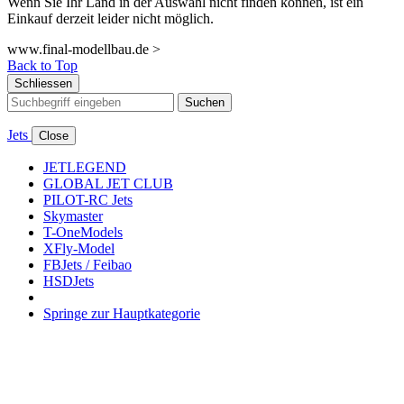
Wenn Sie Ihr Land in der Auswahl nicht finden können, ist ein
Einkauf derzeit leider nicht möglich.
www.final-modellbau.de >
Back to Top
Schliessen
Suchen
Jets
Close
JETLEGEND
GLOBAL JET CLUB
PILOT-RC Jets
Skymaster
T-OneModels
XFly-Model
FBJets / Feibao
HSDJets
Springe zur Hauptkategorie