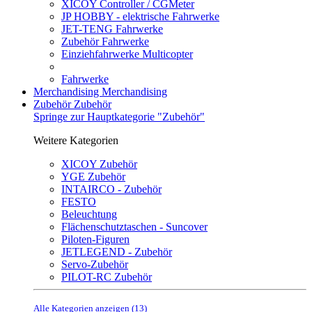
XICOY Controller / CGMeter
JP HOBBY - elektrische Fahrwerke
JET-TENG Fahrwerke
Zubehör Fahrwerke
Einziehfahrwerke Multicopter
Fahrwerke
Merchandising
Merchandising
Zubehör
Zubehör
Springe zur Hauptkategorie "Zubehör"
Weitere Kategorien
XICOY Zubehör
YGE Zubehör
INTAIRCO - Zubehör
FESTO
Beleuchtung
Flächenschutztaschen - Suncover
Piloten-Figuren
JETLEGEND - Zubehör
Servo-Zubehör
PILOT-RC Zubehör
Alle Kategorien anzeigen (13)