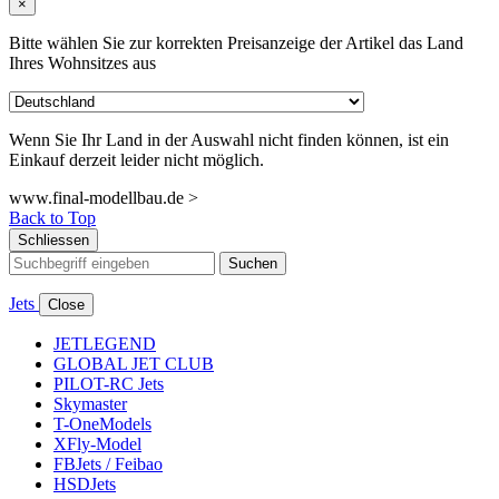
×
Bitte wählen Sie zur korrekten Preisanzeige der Artikel das Land
Ihres Wohnsitzes aus
Wenn Sie Ihr Land in der Auswahl nicht finden können, ist ein
Einkauf derzeit leider nicht möglich.
www.final-modellbau.de >
Back to Top
Schliessen
Suchen
Jets
Close
JETLEGEND
GLOBAL JET CLUB
PILOT-RC Jets
Skymaster
T-OneModels
XFly-Model
FBJets / Feibao
HSDJets