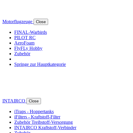
Motorflugzeuge
Close
FINAL-Warbirds
PILOT RC
AeroFoam
FlyFLy Hobby
Zubehör
Springe zur Hauptkategorie
INTAIRCO
Close
iTraps - Hoppertanks
iFilters - Kraftstoff-Filter
Zubehör Treibstoff-Versorgung
INTAIRCO Kraftstoff-Verbinder
Zubehör