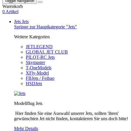
Toggle navigation
Warenkorb
0 Artikel
Jets
Jets
Springe zur Hauptkategorie "Jets"
Weitere Kategorien
JETLEGEND
GLOBAL JET CLUB
PILOT-RC Jets
Skymaster
T-OneModels
XFly-Model
FBJets / Feibao
HSDJets
Modellflug Jets
Hier finden Sie eine Auswahl unserer Jets, sollten 'ihren'
gewünschten Jet nicht finden, kontaktieren Sie uns doch bitte!
Mehr Details