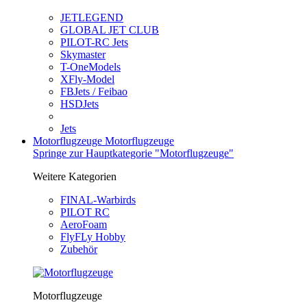
JETLEGEND
GLOBAL JET CLUB
PILOT-RC Jets
Skymaster
T-OneModels
XFly-Model
FBJets / Feibao
HSDJets
Jets
Motorflugzeuge
Motorflugzeuge
Springe zur Hauptkategorie "Motorflugzeuge"
Weitere Kategorien
FINAL-Warbirds
PILOT RC
AeroFoam
FlyFLy Hobby
Zubehör
Motorflugzeuge