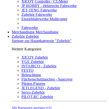
XICOY Controller / CGMeter
JP HOBBY - elektrische Fahrwerke
JET-TENG Fahrwerke
Zubehör Fahrwerke
Einziehfahrwerke Multicopter
Fahrwerke
Merchandising
Merchandising
Zubehör
Zubehör
Springe zur Hauptkategorie "Zubehör"
Weitere Kategorien
XICOY Zubehör
YGE Zubehör
INTAIRCO - Zubehör
FESTO
Beleuchtung
Flächenschutztaschen - Suncover
Piloten-Figuren
JETLEGEND - Zubehör
Servo-Zubehör
PILOT-RC Zubehör
Alle Kategorien anzeigen (13)