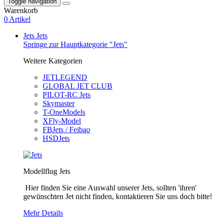
Toggle navigation
Warenkorb
0 Artikel
Jets
Jets
Springe zur Hauptkategorie "Jets"
Weitere Kategorien
JETLEGEND
GLOBAL JET CLUB
PILOT-RC Jets
Skymaster
T-OneModels
XFly-Model
FBJets / Feibao
HSDJets
Modellflug Jets
Hier finden Sie eine Auswahl unserer Jets, sollten 'ihren'
gewünschten Jet nicht finden, kontaktieren Sie uns doch bitte!
Mehr Details