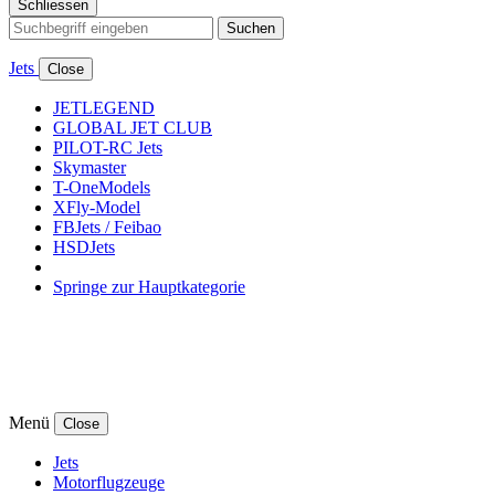
Schliessen
Suchen
Jets
Close
JETLEGEND
GLOBAL JET CLUB
PILOT-RC Jets
Skymaster
T-OneModels
XFly-Model
FBJets / Feibao
HSDJets
Springe zur Hauptkategorie
Menü
Close
Jets
Motorflugzeuge