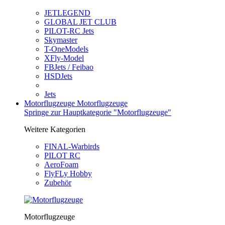
JETLEGEND
GLOBAL JET CLUB
PILOT-RC Jets
Skymaster
T-OneModels
XFly-Model
FBJets / Feibao
HSDJets
Jets
Motorflugzeuge
Motorflugzeuge
Springe zur Hauptkategorie "Motorflugzeuge"
Weitere Kategorien
FINAL-Warbirds
PILOT RC
AeroFoam
FlyFLy Hobby
Zubehör
Motorflugzeuge