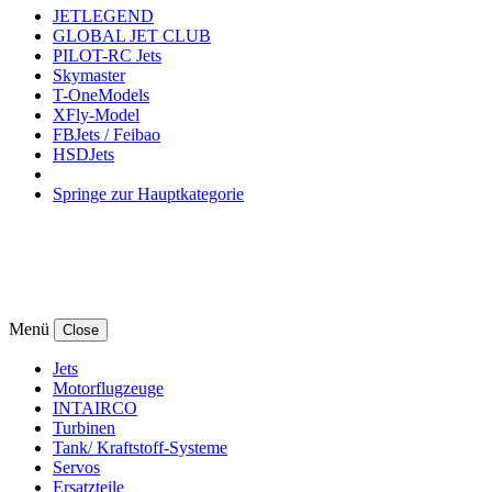
JETLEGEND
GLOBAL JET CLUB
PILOT-RC Jets
Skymaster
T-OneModels
XFly-Model
FBJets / Feibao
HSDJets
Springe zur Hauptkategorie
Menü
Close
Jets
Motorflugzeuge
INTAIRCO
Turbinen
Tank/ Kraftstoff-Systeme
Servos
Ersatzteile