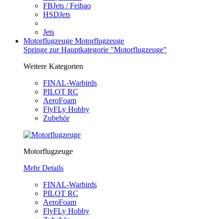
FBJets / Feibao
HSDJets
Jets
Motorflugzeuge
Motorflugzeuge
Springe zur Hauptkategorie "Motorflugzeuge"
Weitere Kategorien
FINAL-Warbirds
PILOT RC
AeroFoam
FlyFLy Hobby
Zubehör
Motorflugzeuge
Mehr Details
FINAL-Warbirds
PILOT RC
AeroFoam
FlyFLy Hobby