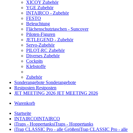
XICOY Zubehör
YGE Zubehör
INTAIRCO - Zubehör
FESTO
Beleuchtung
Flächenschutztaschen - Suncover
Piloten-Figuren
JETLEGEND - Zubehör
Servo-Zubehör
PILOT-RC Zubehör
Diverses Zubehör
Cockpits
Klebstoffe
Zubehör
Sonderangebote
Sonderangebote
Restposten
Restposten
JET MEETING 2026
JET MEETING 2026
Warenkorb
Startseite
INTAIRCO
INTAIRCO
iTraps - Hoppertanks
iTraps - Hoppertanks
iTrap CLASSIC Pro - alle Größen
iTrap CLASSIC Pro - alle