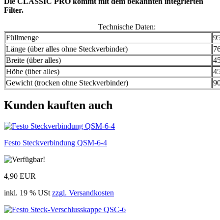
Die CLASSIC PRO kommt mit dem bekannten integrierten
Filter.
Technische Daten:
Füllmenge
9
Länge (über alles ohne Steckverbinder)
7
Breite (über alles)
4
Höhe (über alles)
4
Gewicht (trocken ohne Steckverbinder)
9
Kunden kauften auch
Festo Steckverbindung QSM-6-4
4,90 EUR
inkl. 19 % USt
zzgl. Versandkosten