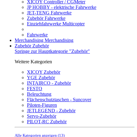
XICOY Controller / CGMeter
JP HOBBY - elektrische Fahrwerke
JET-TENG Fahrwerke
Zubehör Fahrwerke
Einziehfahrwerke Multicopter
Fahrwerke
Merchandising
Merchandising
Zubehör
Zubehör
Springe zur Hauptkategorie "Zubehör"
Weitere Kategorien
XICOY Zubehör
YGE Zubehör
INTAIRCO - Zubehör
FESTO
Beleuchtung
Flächenschutztaschen - Suncover
Piloten-Figuren
JETLEGEND - Zubehör
Servo-Zubehör
PILOT-RC Zubehör
Alle Kategorien anzeigen (13)