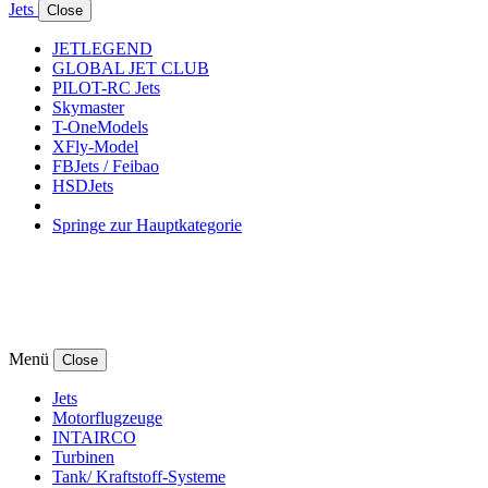
Jets
Close
JETLEGEND
GLOBAL JET CLUB
PILOT-RC Jets
Skymaster
T-OneModels
XFly-Model
FBJets / Feibao
HSDJets
Springe zur Hauptkategorie
Menü
Close
Jets
Motorflugzeuge
INTAIRCO
Turbinen
Tank/ Kraftstoff-Systeme