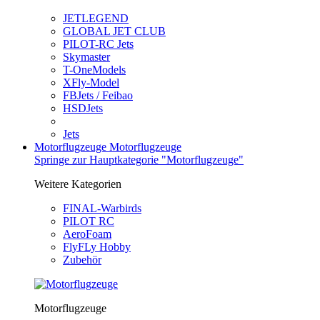
JETLEGEND
GLOBAL JET CLUB
PILOT-RC Jets
Skymaster
T-OneModels
XFly-Model
FBJets / Feibao
HSDJets
Jets
Motorflugzeuge
Motorflugzeuge
Springe zur Hauptkategorie "Motorflugzeuge"
Weitere Kategorien
FINAL-Warbirds
PILOT RC
AeroFoam
FlyFLy Hobby
Zubehör
Motorflugzeuge