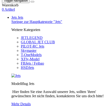
Toggle navigation
Warenkorb
0 Artikel
Jets
Jets
Springe zur Hauptkategorie "Jets"
Weitere Kategorien
JETLEGEND
GLOBAL JET CLUB
PILOT-RC Jets
Skymaster
T-OneModels
XFly-Model
FBJets / Feibao
HSDJets
Modellflug Jets
Hier finden Sie eine Auswahl unserer Jets, sollten 'ihren'
gewünschten Jet nicht finden, kontaktieren Sie uns doch bitte!
Mehr Details