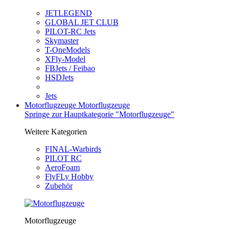
JETLEGEND
GLOBAL JET CLUB
PILOT-RC Jets
Skymaster
T-OneModels
XFly-Model
FBJets / Feibao
HSDJets
Jets
Motorflugzeuge
Motorflugzeuge
Springe zur Hauptkategorie "Motorflugzeuge"
Weitere Kategorien
FINAL-Warbirds
PILOT RC
AeroFoam
FlyFLy Hobby
Zubehör
Motorflugzeuge