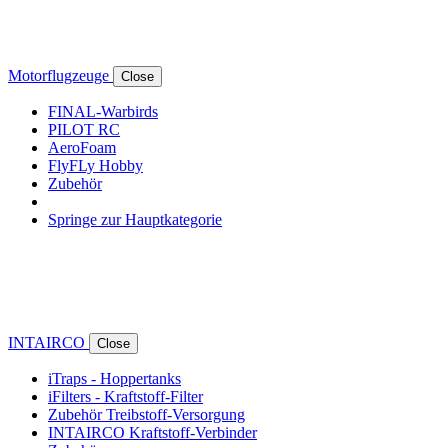
Motorflugzeuge
Close
FINAL-Warbirds
PILOT RC
AeroFoam
FlyFLy Hobby
Zubehör
Springe zur Hauptkategorie
INTAIRCO
Close
iTraps - Hoppertanks
iFilters - Kraftstoff-Filter
Zubehör Treibstoff-Versorgung
INTAIRCO Kraftstoff-Verbinder