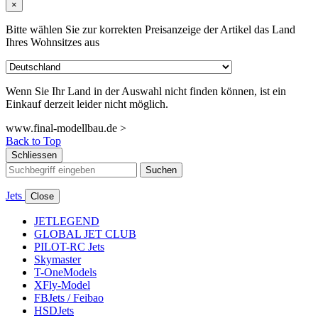
×
Bitte wählen Sie zur korrekten Preisanzeige der Artikel das Land
Ihres Wohnsitzes aus
Wenn Sie Ihr Land in der Auswahl nicht finden können, ist ein
Einkauf derzeit leider nicht möglich.
www.final-modellbau.de >
Back to Top
Schliessen
Suchen
Jets
Close
JETLEGEND
GLOBAL JET CLUB
PILOT-RC Jets
Skymaster
T-OneModels
XFly-Model
FBJets / Feibao
HSDJets