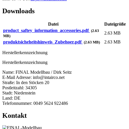
Downloads
Datei
Dateigröße
product_saftey_information_accessories.pdf
(2.63
2.63 MB
MB)
produktsicheheitshinweis_Zubehoer.pdf
2.63 MB
(2.63 MB)
Herstellerkennzeichnung
Herstellerkennzeichnung
Name: FINAL Modellbau / Dirk Seitz
E-Mail Adresse: info@intairco.net
Straße: In den Stöcken 20
Postleitzahl: 34305
Stadt: Niedenstein
Land: DE
Telefonnummer: 0049 5624 922486
Kontakt