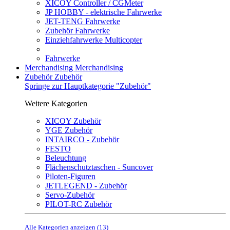
XICOY Controller / CGMeter
JP HOBBY - elektrische Fahrwerke
JET-TENG Fahrwerke
Zubehör Fahrwerke
Einziehfahrwerke Multicopter
Fahrwerke
Merchandising
Merchandising
Zubehör
Zubehör
Springe zur Hauptkategorie "Zubehör"
Weitere Kategorien
XICOY Zubehör
YGE Zubehör
INTAIRCO - Zubehör
FESTO
Beleuchtung
Flächenschutztaschen - Suncover
Piloten-Figuren
JETLEGEND - Zubehör
Servo-Zubehör
PILOT-RC Zubehör
Alle Kategorien anzeigen (13)