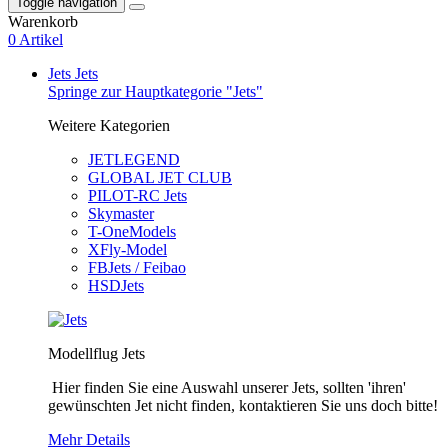
Toggle navigation
Warenkorb
0 Artikel
Jets
Jets
Springe zur Hauptkategorie "Jets"
Weitere Kategorien
JETLEGEND
GLOBAL JET CLUB
PILOT-RC Jets
Skymaster
T-OneModels
XFly-Model
FBJets / Feibao
HSDJets
Modellflug Jets
Hier finden Sie eine Auswahl unserer Jets, sollten 'ihren'
gewünschten Jet nicht finden, kontaktieren Sie uns doch bitte!
Mehr Details