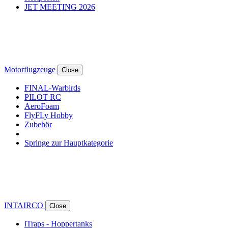
JET MEETING 2026
Motorflugzeuge
Close
FINAL-Warbirds
PILOT RC
AeroFoam
FlyFLy Hobby
Zubehör
Springe zur Hauptkategorie
INTAIRCO
Close
iTraps - Hoppertanks