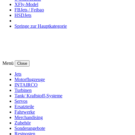
XFly-Model
FBJets / Feibao
HSDJets
Springe zur Hauptkategorie
Menü
Close
Jets
Motorflugzeuge
INTAIRCO
Turbinen
Tank/ Kraftstoff-Systeme
Servos
Ersatzteile
Fahrwerke
Merchandising
Zubehör
Sonderangebote
Restposten