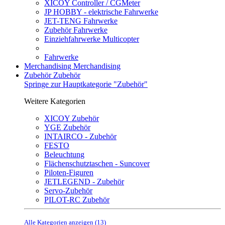
XICOY Controller / CGMeter
JP HOBBY - elektrische Fahrwerke
JET-TENG Fahrwerke
Zubehör Fahrwerke
Einziehfahrwerke Multicopter
Fahrwerke
Merchandising
Merchandising
Zubehör
Zubehör
Springe zur Hauptkategorie "Zubehör"
Weitere Kategorien
XICOY Zubehör
YGE Zubehör
INTAIRCO - Zubehör
FESTO
Beleuchtung
Flächenschutztaschen - Suncover
Piloten-Figuren
JETLEGEND - Zubehör
Servo-Zubehör
PILOT-RC Zubehör
Alle Kategorien anzeigen (13)