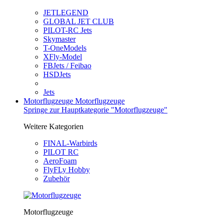
JETLEGEND
GLOBAL JET CLUB
PILOT-RC Jets
Skymaster
T-OneModels
XFly-Model
FBJets / Feibao
HSDJets
Jets
Motorflugzeuge
Motorflugzeuge
Springe zur Hauptkategorie "Motorflugzeuge"
Weitere Kategorien
FINAL-Warbirds
PILOT RC
AeroFoam
FlyFLy Hobby
Zubehör
Motorflugzeuge