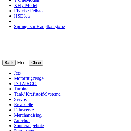
T-OneModels
XFly-Model
FBJets / Feibao
HSDJets
Springe zur Hauptkategorie
Menü
Back
Close
Jets
Motorflugzeuge
INTAIRCO
Turbinen
Tank/ Kraftstoff-Systeme
Servos
Ersatzteile
Fahrwerke
Merchandising
Zubehör
Sonderangebote
Restposten