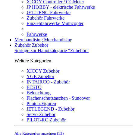
XICOY Controller / CGMeter
JP HOBBY - elektrische Fahrwerke
JET-TENG Fahrwerke
Zubehör Fahrwerke
Einziehfahrwerke Multicopter
Fahrwerke
Merchandising
Merchandising
Zubehör
Zubehör
Springe zur Hauptkategorie "Zubehör"
Weitere Kategorien
XICOY Zubehör
YGE Zubehör
INTAIRCO - Zubehör
FESTO
Beleuchtung
Flächenschutztaschen - Suncover
Piloten-Figuren
JETLEGEND - Zubehör
Servo-Zubehör
PILOT-RC Zubehör
Alle Kategorien anzeigen (13)