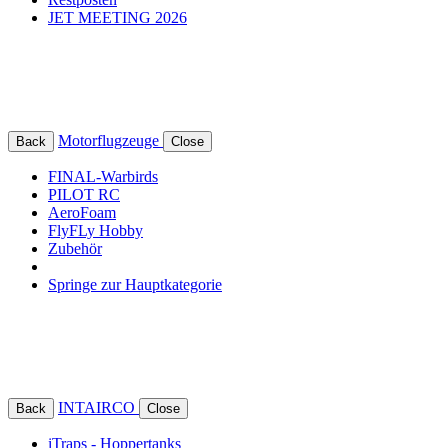
JET MEETING 2026
Motorflugzeuge
Back
Close
FINAL-Warbirds
PILOT RC
AeroFoam
FlyFLy Hobby
Zubehör
Springe zur Hauptkategorie
INTAIRCO
Back
Close
iTraps - Hoppertanks