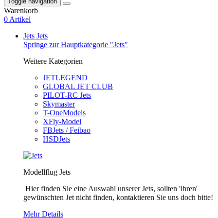
Toggle navigation
Warenkorb
0 Artikel
Jets
Jets
Springe zur Hauptkategorie "Jets"
Weitere Kategorien
JETLEGEND
GLOBAL JET CLUB
PILOT-RC Jets
Skymaster
T-OneModels
XFly-Model
FBJets / Feibao
HSDJets
Modellflug Jets
Hier finden Sie eine Auswahl unserer Jets, sollten 'ihren'
gewünschten Jet nicht finden, kontaktieren Sie uns doch bitte!
Mehr Details