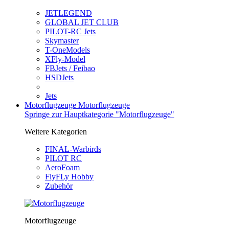
JETLEGEND
GLOBAL JET CLUB
PILOT-RC Jets
Skymaster
T-OneModels
XFly-Model
FBJets / Feibao
HSDJets
Jets
Motorflugzeuge
Motorflugzeuge
Springe zur Hauptkategorie "Motorflugzeuge"
Weitere Kategorien
FINAL-Warbirds
PILOT RC
AeroFoam
FlyFLy Hobby
Zubehör
Motorflugzeuge