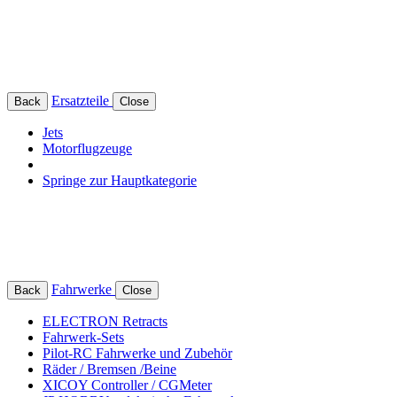
Ersatzteile
Back
Close
Jets
Motorflugzeuge
Springe zur Hauptkategorie
Fahrwerke
Back
Close
ELECTRON Retracts
Fahrwerk-Sets
Pilot-RC Fahrwerke und Zubehör
Räder / Bremsen /Beine
XICOY Controller / CGMeter