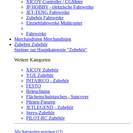
XICOY Controller / CGMeter
JP HOBBY - elektrische Fahrwerke
JET-TENG Fahrwerke
Zubehör Fahrwerke
Einziehfahrwerke Multicopter
Fahrwerke
Merchandising
Merchandising
Zubehör
Zubehör
Springe zur Hauptkategorie "Zubehör"
Weitere Kategorien
XICOY Zubehör
YGE Zubehör
INTAIRCO - Zubehör
FESTO
Beleuchtung
Flächenschutztaschen - Suncover
Piloten-Figuren
JETLEGEND - Zubehör
Servo-Zubehör
PILOT-RC Zubehör
Alle Kategorien anzeigen (13)