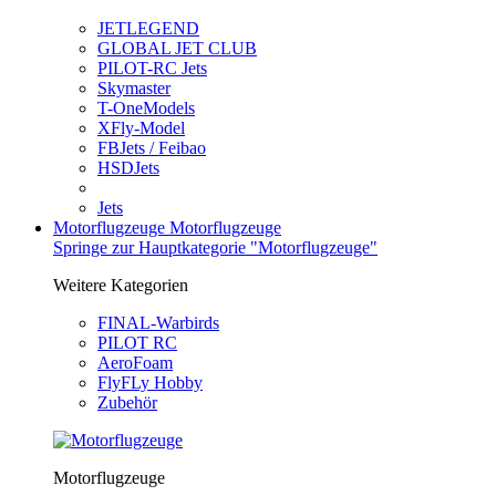
JETLEGEND
GLOBAL JET CLUB
PILOT-RC Jets
Skymaster
T-OneModels
XFly-Model
FBJets / Feibao
HSDJets
Jets
Motorflugzeuge
Motorflugzeuge
Springe zur Hauptkategorie "Motorflugzeuge"
Weitere Kategorien
FINAL-Warbirds
PILOT RC
AeroFoam
FlyFLy Hobby
Zubehör
Motorflugzeuge