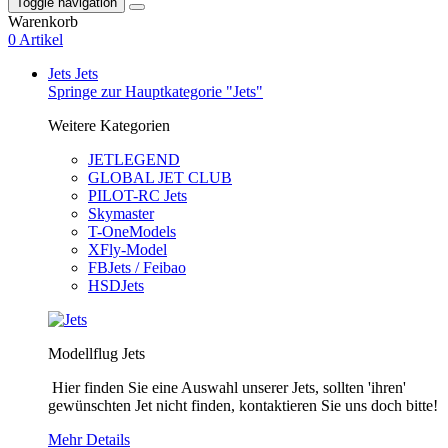
Toggle navigation
Warenkorb
0 Artikel
Jets
Jets
Springe zur Hauptkategorie "Jets"
Weitere Kategorien
JETLEGEND
GLOBAL JET CLUB
PILOT-RC Jets
Skymaster
T-OneModels
XFly-Model
FBJets / Feibao
HSDJets
Modellflug Jets
Hier finden Sie eine Auswahl unserer Jets, sollten 'ihren'
gewünschten Jet nicht finden, kontaktieren Sie uns doch bitte!
Mehr Details