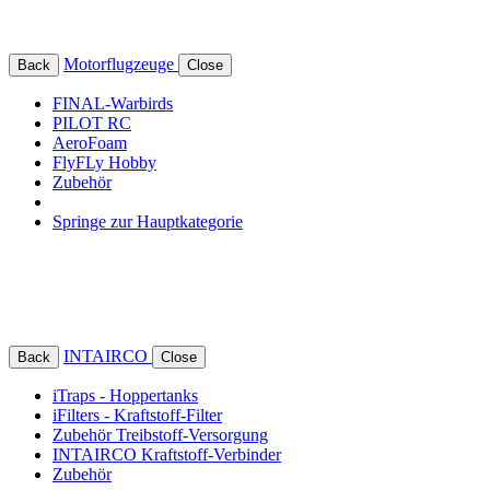
Motorflugzeuge
Back
Close
FINAL-Warbirds
PILOT RC
AeroFoam
FlyFLy Hobby
Zubehör
Springe zur Hauptkategorie
INTAIRCO
Back
Close
iTraps - Hoppertanks
iFilters - Kraftstoff-Filter
Zubehör Treibstoff-Versorgung
INTAIRCO Kraftstoff-Verbinder
Zubehör