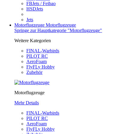
FBJets / Feibao
HSDJets
Jets
Motorflugzeuge
Motorflugzeuge
Springe zur Hauptkategorie "Motorflugzeuge"
Weitere Kategorien
FINAL-Warbirds
PILOT RC
AeroFoam
FlyFLy Hobby
Zubehör
Motorflugzeuge
Mehr Details
FINAL-Warbirds
PILOT RC
AeroFoam
FlyFLy Hobby