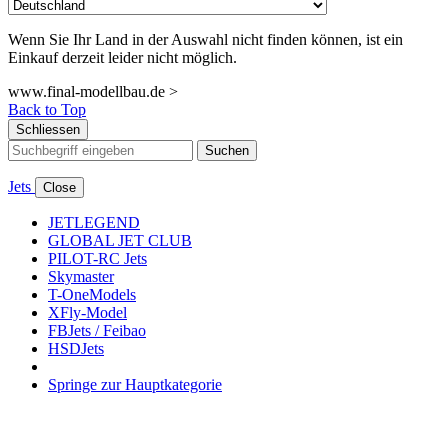
Wenn Sie Ihr Land in der Auswahl nicht finden können, ist ein
Einkauf derzeit leider nicht möglich.
www.final-modellbau.de >
Back to Top
Schliessen
Suchen
Jets
Close
JETLEGEND
GLOBAL JET CLUB
PILOT-RC Jets
Skymaster
T-OneModels
XFly-Model
FBJets / Feibao
HSDJets
Springe zur Hauptkategorie