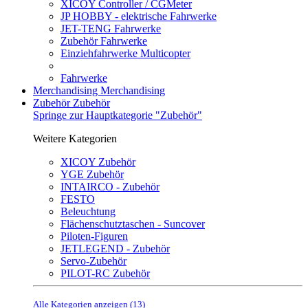
XICOY Controller / CGMeter
JP HOBBY - elektrische Fahrwerke
JET-TENG Fahrwerke
Zubehör Fahrwerke
Einziehfahrwerke Multicopter
Fahrwerke
Merchandising
Merchandising
Zubehör
Zubehör
Springe zur Hauptkategorie "Zubehör"
Weitere Kategorien
XICOY Zubehör
YGE Zubehör
INTAIRCO - Zubehör
FESTO
Beleuchtung
Flächenschutztaschen - Suncover
Piloten-Figuren
JETLEGEND - Zubehör
Servo-Zubehör
PILOT-RC Zubehör
Alle Kategorien anzeigen (13)