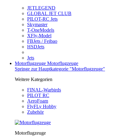
JETLEGEND
GLOBAL JET CLUB
PILOT-RC Jets
Skymaster
T-OneModels
XFly-Model
FBJets / Feibao
HSDJets
Jets
Motorflugzeuge
Motorflugzeuge
Springe zur Hauptkategorie "Motorflugzeuge"
Weitere Kategorien
FINAL-Warbirds
PILOT RC
AeroFoam
FlyFLy Hobby
Zubehör
Motorflugzeuge