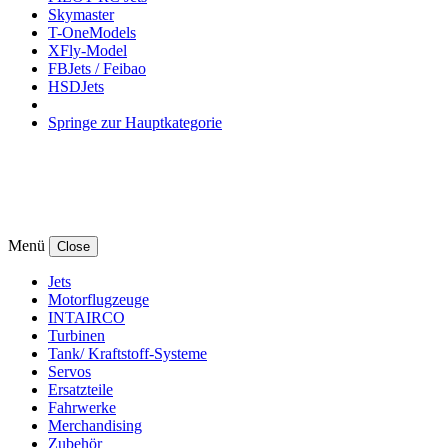
Skymaster
T-OneModels
XFly-Model
FBJets / Feibao
HSDJets
Springe zur Hauptkategorie
Menü
Close
Jets
Motorflugzeuge
INTAIRCO
Turbinen
Tank/ Kraftstoff-Systeme
Servos
Ersatzteile
Fahrwerke
Merchandising
Zubehör