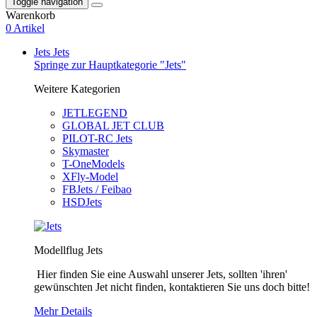
Toggle navigation
Warenkorb
0 Artikel
Jets
Jets
Springe zur Hauptkategorie "Jets"
Weitere Kategorien
JETLEGEND
GLOBAL JET CLUB
PILOT-RC Jets
Skymaster
T-OneModels
XFly-Model
FBJets / Feibao
HSDJets
Modellflug Jets
Hier finden Sie eine Auswahl unserer Jets, sollten 'ihren'
gewünschten Jet nicht finden, kontaktieren Sie uns doch bitte!
Mehr Details