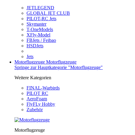
JETLEGEND
GLOBAL JET CLUB
PILOT-RC Jets
Skymaster
T-OneModels
XFly-Model
FBJets / Feibao
HSDJets
Jets
Motorflugzeuge
Motorflugzeuge
Springe zur Hauptkategorie "Motorflugzeuge"
Weitere Kategorien
FINAL-Warbirds
PILOT RC
AeroFoam
FlyFLy Hobby
Zubehör
Motorflugzeuge