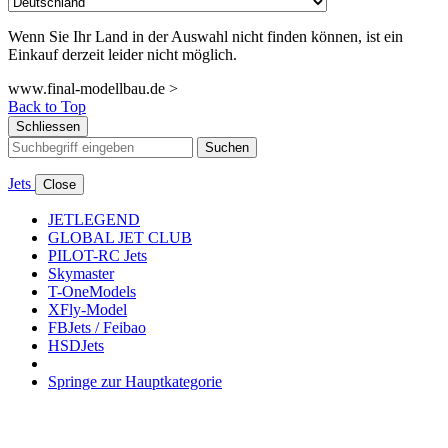
Wenn Sie Ihr Land in der Auswahl nicht finden können, ist ein
Einkauf derzeit leider nicht möglich.
www.final-modellbau.de >
Back to Top
Schliessen
Suchen
Jets
Close
JETLEGEND
GLOBAL JET CLUB
PILOT-RC Jets
Skymaster
T-OneModels
XFly-Model
FBJets / Feibao
HSDJets
Springe zur Hauptkategorie