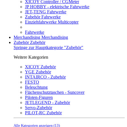
XICOY Controller / CGMeter
JP HOBBY - elektrische Fahrwerke
JET-TENG Fahrwerke
Zubehör Fahrwerke
Einziehfahrwerke Multicopter
Fahrwerke
Merchandising
Merchandising
Zubehör
Zubehör
Springe zur Hauptkategorie "Zubehör"
Weitere Kategorien
XICOY Zubehör
YGE Zubehör
INTAIRCO - Zubehör
FESTO
Beleuchtung
Flächenschutztaschen - Suncover
Piloten-Figuren
JETLEGEND - Zubehör
Servo-Zubehör
PILOT-RC Zubehör
Alle Kategorien anzeigen (13)