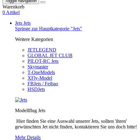
Toggle navigation
Warenkorb
0 Artikel
Jets
Jets
Springe zur Hauptkategorie "Jets"
Weitere Kategorien
JETLEGEND
GLOBAL JET CLUB
PILOT-RC Jets
Skymaster
T-OneModels
XFly-Model
FBJets / Feibao
HSDJets
Modellflug Jets
Hier finden Sie eine Auswahl unserer Jets, sollten 'ihren'
gewünschten Jet nicht finden, kontaktieren Sie uns doch bitte!
Mehr Details