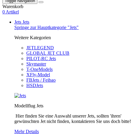
Toggle navigation
Warenkorb
0 Artikel
Jets
Jets
Springe zur Hauptkategorie "Jets"
Weitere Kategorien
JETLEGEND
GLOBAL JET CLUB
PILOT-RC Jets
Skymaster
T-OneModels
XFly-Model
FBJets / Feibao
HSDJets
Modellflug Jets
Hier finden Sie eine Auswahl unserer Jets, sollten 'ihren'
gewünschten Jet nicht finden, kontaktieren Sie uns doch bitte!
Mehr Details