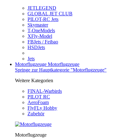
JETLEGEND
GLOBAL JET CLUB
PILOT-RC Jets
Skymaster
T-OneModels
XFly-Model
FBJets / Feibao
HSDJets
Jets
Motorflugzeuge
Motorflugzeuge
Springe zur Hauptkategorie "Motorflugzeuge"
Weitere Kategorien
FINAL-Warbirds
PILOT RC
AeroFoam
FlyFLy Hobby
Zubehör
Motorflugzeuge