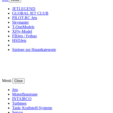
JETLEGEND
GLOBAL JET CLUB
PILOT-RC Jets
Skymaster
T-OneModels
XFly-Model
FBJets / Feibao
HSDJets
Springe zur Hauptkategorie
Menü
Close
Jets
Motorflugzeuge
INTAIRCO
Turbinen
Tank/ Kraftstoff-Systeme
Servos