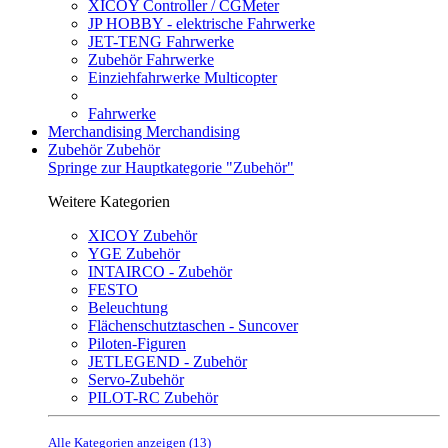
XICOY Controller / CGMeter
JP HOBBY - elektrische Fahrwerke
JET-TENG Fahrwerke
Zubehör Fahrwerke
Einziehfahrwerke Multicopter
Fahrwerke
Merchandising
Merchandising
Zubehör
Zubehör
Springe zur Hauptkategorie "Zubehör"
Weitere Kategorien
XICOY Zubehör
YGE Zubehör
INTAIRCO - Zubehör
FESTO
Beleuchtung
Flächenschutztaschen - Suncover
Piloten-Figuren
JETLEGEND - Zubehör
Servo-Zubehör
PILOT-RC Zubehör
Alle Kategorien anzeigen (13)