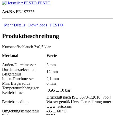
FESTO
Art.Nr.
FE-197375
Mehr Details
Downloads
FESTO
Produktbeschreibung
Kunststoffschlauch 3x0,5 klar
Merkmal
Werte
Außen-Durchmesser
3 mm
Durchflussrelevanter
12 mm
Biegeradius
Innen-Durchmesser
2,1 mm
Min. Biegeradius
6 mm
Temperaturabhängiger
-0,95 ... 10 bar
Betriebsdruck
Druckluft nach ISO 8573-1:2010 [7:-:-]
Betriebsmedium
Wasser gemäß Herstellererklärung unter
www.festo.com
Umgebungstemperatur
-35 ... 60 °C