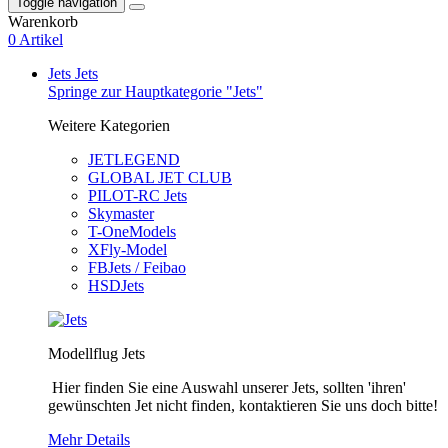
Toggle navigation
Warenkorb
0 Artikel
Jets
Jets
Springe zur Hauptkategorie "Jets"
Weitere Kategorien
JETLEGEND
GLOBAL JET CLUB
PILOT-RC Jets
Skymaster
T-OneModels
XFly-Model
FBJets / Feibao
HSDJets
Modellflug Jets
Hier finden Sie eine Auswahl unserer Jets, sollten 'ihren'
gewünschten Jet nicht finden, kontaktieren Sie uns doch bitte!
Mehr Details