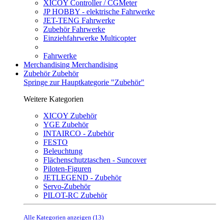
XICOY Controller / CGMeter
JP HOBBY - elektrische Fahrwerke
JET-TENG Fahrwerke
Zubehör Fahrwerke
Einziehfahrwerke Multicopter
Fahrwerke
Merchandising
Merchandising
Zubehör
Zubehör
Springe zur Hauptkategorie "Zubehör"
Weitere Kategorien
XICOY Zubehör
YGE Zubehör
INTAIRCO - Zubehör
FESTO
Beleuchtung
Flächenschutztaschen - Suncover
Piloten-Figuren
JETLEGEND - Zubehör
Servo-Zubehör
PILOT-RC Zubehör
Alle Kategorien anzeigen (13)