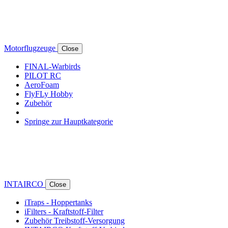
Motorflugzeuge
Close
FINAL-Warbirds
PILOT RC
AeroFoam
FlyFLy Hobby
Zubehör
Springe zur Hauptkategorie
INTAIRCO
Close
iTraps - Hoppertanks
iFilters - Kraftstoff-Filter
Zubehör Treibstoff-Versorgung