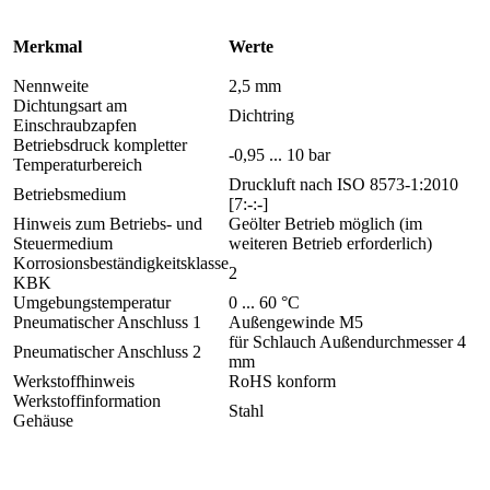
Merkmal
Werte
Nennweite
2,5 mm
Dichtungsart am
Dichtring
Einschraubzapfen
Betriebsdruck kompletter
-0,95 ... 10 bar
Temperaturbereich
Druckluft nach ISO 8573-1:2010
Betriebsmedium
[7:-:-]
Hinweis zum Betriebs- und
Geölter Betrieb möglich (im
Steuermedium
weiteren Betrieb erforderlich)
Korrosionsbeständigkeitsklasse
2
KBK
Umgebungstemperatur
0 ... 60 °C
Pneumatischer Anschluss 1
Außengewinde M5
für Schlauch Außendurchmesser 4
Pneumatischer Anschluss 2
mm
Werkstoffhinweis
RoHS konform
Werkstoffinformation
Stahl
Gehäuse