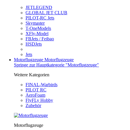
JETLEGEND
GLOBAL JET CLUB
PILOT-RC Jets
Skymaster
T-OneModels
XFly-Model
FBJets / Feibao
HSDJets
Jets
Motorflugzeuge
Motorflugzeuge
Springe zur Hauptkategorie "Motorflugzeuge"
Weitere Kategorien
FINAL-Warbirds
PILOT RC
AeroFoam
FlyFLy Hobby
Zubehör
Motorflugzeuge