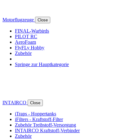
Motorflugzeuge
Close
FINAL-Warbirds
PILOT RC
AeroFoam
FlyFLy Hobby
Zubehör
Springe zur Hauptkategorie
INTAIRCO
Close
iTraps - Hoppertanks
iFilters - Kraftstoff-Filter
Zubehör Treibstoff-Versorgung
INTAIRCO Kraftstoff-Verbinder
Zubehör