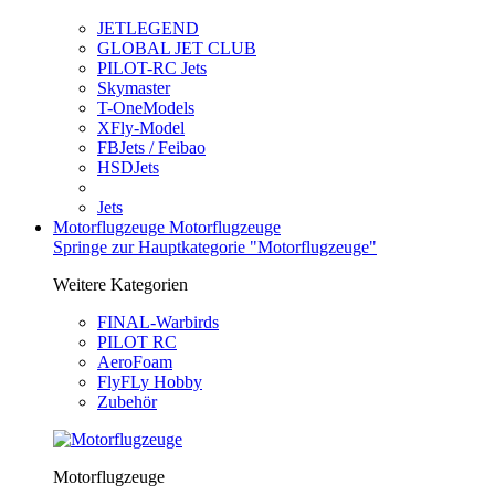
JETLEGEND
GLOBAL JET CLUB
PILOT-RC Jets
Skymaster
T-OneModels
XFly-Model
FBJets / Feibao
HSDJets
Jets
Motorflugzeuge
Motorflugzeuge
Springe zur Hauptkategorie "Motorflugzeuge"
Weitere Kategorien
FINAL-Warbirds
PILOT RC
AeroFoam
FlyFLy Hobby
Zubehör
Motorflugzeuge