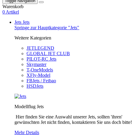
Toggle navigation
Warenkorb
0 Artikel
Jets
Jets
Springe zur Hauptkategorie "Jets"
Weitere Kategorien
JETLEGEND
GLOBAL JET CLUB
PILOT-RC Jets
Skymaster
T-OneModels
XFly-Model
FBJets / Feibao
HSDJets
Modellflug Jets
Hier finden Sie eine Auswahl unserer Jets, sollten 'ihren'
gewünschten Jet nicht finden, kontaktieren Sie uns doch bitte!
Mehr Details