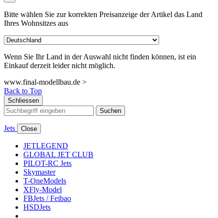
Bitte wählen Sie zur korrekten Preisanzeige der Artikel das Land
Ihres Wohnsitzes aus
Wenn Sie Ihr Land in der Auswahl nicht finden können, ist ein
Einkauf derzeit leider nicht möglich.
www.final-modellbau.de >
Back to Top
Schliessen
Suchen
Jets
Close
JETLEGEND
GLOBAL JET CLUB
PILOT-RC Jets
Skymaster
T-OneModels
XFly-Model
FBJets / Feibao
HSDJets