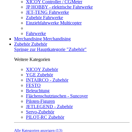
XICOY Controller / CGMeter
JP HOBBY - elektrische Fahrwerke
JET-TENG Fahrwerke
Zubehör Fahrwerke
Einziehfahrwerke Multicopter
Fahrwerke
Merchandising
Merchandising
Zubehör
Zubehör
Springe zur Hauptkategorie "Zubehör"
Weitere Kategorien
XICOY Zubehör
YGE Zubehör
INTAIRCO - Zubehör
FESTO
Beleuchtung
Flächenschutztaschen - Suncover
Piloten-Figuren
JETLEGEND - Zubehör
Servo-Zubehör
PILOT-RC Zubehör
Alle Kategorien anzeigen (13)