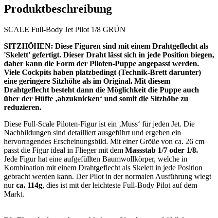
Produktbeschreibung
SCALE Full-Body Jet Pilot 1/8 GRÜN
SITZHÖHEN: Diese Figuren sind mit einem Drahtgeflecht als
'Skelett' gefertigt. Dieser Draht lässt sich in jede Position biegen,
daher kann die Form der Piloten-Puppe angepasst werden.
Viele Cockpits haben platzbedingt (Technik-Brett darunter)
eine geringere Sitzhöhe als im Original. Mit diesem
Drahtgeflecht besteht dann die Möglichkeit die Puppe auch
über der Hüfte ‚abzuknicken‘ und somit die Sitzhöhe zu
reduzieren.
Diese Full-Scale Piloten-Figur ist ein ‚Muss‘ für jeden Jet. Die
Nachbildungen sind detailliert ausgeführt und ergeben ein
hervorragendes Erscheinungsbild. Mit einer Größe von ca. 26 cm
passt die Figur ideal in Flieger mit dem
Massstab 1/7 oder 1/8.
Jede Figur hat eine aufgefüllten Baumwollkörper, welche in
Kombination mit einem Drahtgeflecht als Skelett in jede Position
gebracht werden kann. Der Pilot in der normalen Ausführung wiegt
nur
ca. 114g
, dies ist mit der leichteste Full-Body Pilot auf dem
Markt.