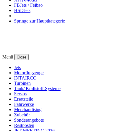
FBJets / Feibao
HSDJets
Springe zur Hauptkategorie
Menü
Close
Jets
Motorflugzeuge
INTAIRCO
Turbinen
Tank/ Kraftstoff-Systeme
Servos
Ersatzteile
Fahrwerke
Merchandising
Zubehör
Sonderangebote
Restposten
JET MEETING 2026