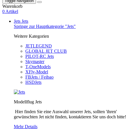
Toggle navigation
Warenkorb
0 Artikel
Jets
Jets
Springe zur Hauptkategorie "Jets"
Weitere Kategorien
JETLEGEND
GLOBAL JET CLUB
PILOT-RC Jets
Skymaster
T-OneModels
XFly-Model
FBJets / Feibao
HSDJets
Modellflug Jets
Hier finden Sie eine Auswahl unserer Jets, sollten 'ihren'
gewünschten Jet nicht finden, kontaktieren Sie uns doch bitte!
Mehr Details