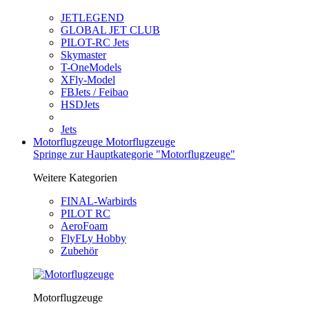
JETLEGEND
GLOBAL JET CLUB
PILOT-RC Jets
Skymaster
T-OneModels
XFly-Model
FBJets / Feibao
HSDJets
Jets
Motorflugzeuge
Motorflugzeuge
Springe zur Hauptkategorie "Motorflugzeuge"
Weitere Kategorien
FINAL-Warbirds
PILOT RC
AeroFoam
FlyFLy Hobby
Zubehör
Motorflugzeuge