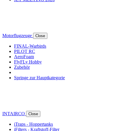
Motorflugzeuge
Close
FINAL-Warbirds
PILOT RC
AeroFoam
FlyFLy Hobby
Zubehör
Springe zur Hauptkategorie
INTAIRCO
Close
iTraps - Hoppertanks
iFilters - Kraftstoff-Filter