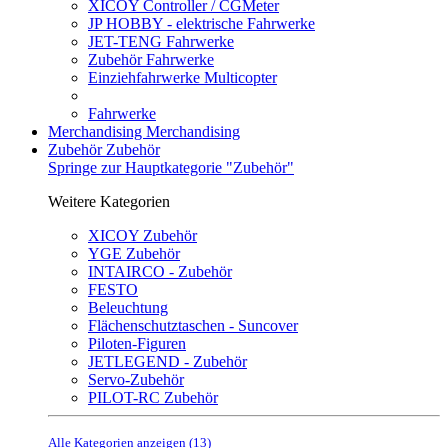
XICOY Controller / CGMeter
JP HOBBY - elektrische Fahrwerke
JET-TENG Fahrwerke
Zubehör Fahrwerke
Einziehfahrwerke Multicopter
Fahrwerke
Merchandising
Merchandising
Zubehör
Zubehör
Springe zur Hauptkategorie "Zubehör"
Weitere Kategorien
XICOY Zubehör
YGE Zubehör
INTAIRCO - Zubehör
FESTO
Beleuchtung
Flächenschutztaschen - Suncover
Piloten-Figuren
JETLEGEND - Zubehör
Servo-Zubehör
PILOT-RC Zubehör
Alle Kategorien anzeigen (13)