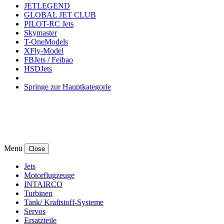
JETLEGEND
GLOBAL JET CLUB
PILOT-RC Jets
Skymaster
T-OneModels
XFly-Model
FBJets / Feibao
HSDJets
Springe zur Hauptkategorie
Menü
Close
Jets
Motorflugzeuge
INTAIRCO
Turbinen
Tank/ Kraftstoff-Systeme
Servos
Ersatzteile