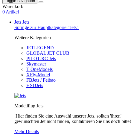
Toggle navigation
Warenkorb
0 Artikel
Jets
Jets
Springe zur Hauptkategorie "Jets"
Weitere Kategorien
JETLEGEND
GLOBAL JET CLUB
PILOT-RC Jets
Skymaster
T-OneModels
XFly-Model
FBJets / Feibao
HSDJets
Modellflug Jets
Hier finden Sie eine Auswahl unserer Jets, sollten 'ihren'
gewünschten Jet nicht finden, kontaktieren Sie uns doch bitte!
Mehr Details