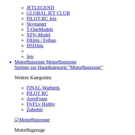
JETLEGEND
GLOBAL JET CLUB
PILOT-RC Jets
Skymaster
T-OneModels
XFly-Model
FBJets / Feibao
HSDJets
Jets
Motorflugzeuge
Motorflugzeuge
Springe zur Hauptkategorie "Motorflugzeuge"
Weitere Kategorien
FINAL-Warbirds
PILOT RC
AeroFoam
FlyFLy Hobby
Zubehör
Motorflugzeuge