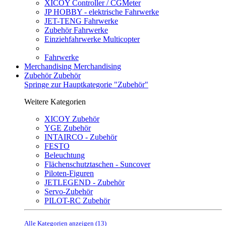
XICOY Controller / CGMeter
JP HOBBY - elektrische Fahrwerke
JET-TENG Fahrwerke
Zubehör Fahrwerke
Einziehfahrwerke Multicopter
Fahrwerke
Merchandising
Merchandising
Zubehör
Zubehör
Springe zur Hauptkategorie "Zubehör"
Weitere Kategorien
XICOY Zubehör
YGE Zubehör
INTAIRCO - Zubehör
FESTO
Beleuchtung
Flächenschutztaschen - Suncover
Piloten-Figuren
JETLEGEND - Zubehör
Servo-Zubehör
PILOT-RC Zubehör
Alle Kategorien anzeigen (13)