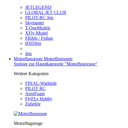
JETLEGEND
GLOBAL JET CLUB
PILOT-RC Jets
Skymaster
T-OneModels
XFly-Model
FBJets / Feibao
HSDJets
Jets
Motorflugzeuge
Motorflugzeuge
Springe zur Hauptkategorie "Motorflugzeuge"
Weitere Kategorien
FINAL-Warbirds
PILOT RC
AeroFoam
FlyFLy Hobby
Zubehör
Motorflugzeuge