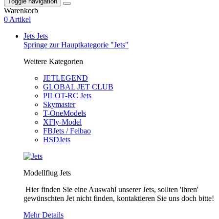
Toggle navigation
Warenkorb
0 Artikel
Jets
Jets
Springe zur Hauptkategorie "Jets"
Weitere Kategorien
JETLEGEND
GLOBAL JET CLUB
PILOT-RC Jets
Skymaster
T-OneModels
XFly-Model
FBJets / Feibao
HSDJets
Modellflug Jets
Hier finden Sie eine Auswahl unserer Jets, sollten 'ihren'
gewünschten Jet nicht finden, kontaktieren Sie uns doch bitte!
Mehr Details