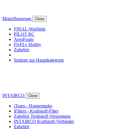
Motorflugzeuge
Close
FINAL-Warbirds
PILOT RC
AeroFoam
FlyFLy Hobby
Zubehör
Springe zur Hauptkategorie
INTAIRCO
Close
iTraps - Hoppertanks
iFilters - Kraftstoff-Filter
Zubehör Treibstoff-Versorgung
INTAIRCO Kraftstoff-Verbinder
Zubehör