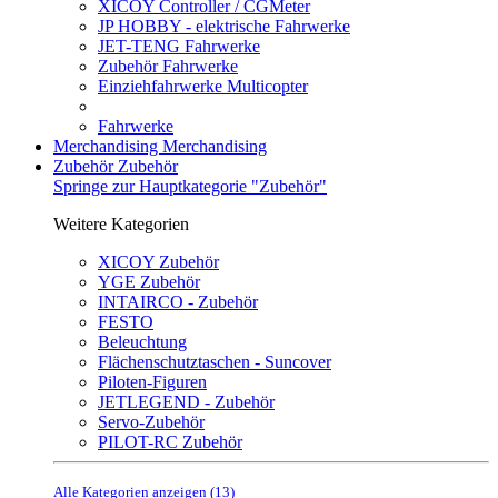
XICOY Controller / CGMeter
JP HOBBY - elektrische Fahrwerke
JET-TENG Fahrwerke
Zubehör Fahrwerke
Einziehfahrwerke Multicopter
Fahrwerke
Merchandising
Merchandising
Zubehör
Zubehör
Springe zur Hauptkategorie "Zubehör"
Weitere Kategorien
XICOY Zubehör
YGE Zubehör
INTAIRCO - Zubehör
FESTO
Beleuchtung
Flächenschutztaschen - Suncover
Piloten-Figuren
JETLEGEND - Zubehör
Servo-Zubehör
PILOT-RC Zubehör
Alle Kategorien anzeigen (13)