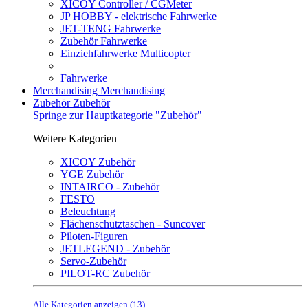
XICOY Controller / CGMeter
JP HOBBY - elektrische Fahrwerke
JET-TENG Fahrwerke
Zubehör Fahrwerke
Einziehfahrwerke Multicopter
Fahrwerke
Merchandising
Merchandising
Zubehör
Zubehör
Springe zur Hauptkategorie "Zubehör"
Weitere Kategorien
XICOY Zubehör
YGE Zubehör
INTAIRCO - Zubehör
FESTO
Beleuchtung
Flächenschutztaschen - Suncover
Piloten-Figuren
JETLEGEND - Zubehör
Servo-Zubehör
PILOT-RC Zubehör
Alle Kategorien anzeigen (13)