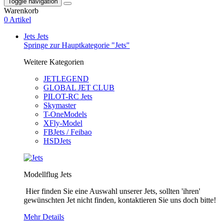
Toggle navigation
Warenkorb
0 Artikel
Jets
Jets
Springe zur Hauptkategorie "Jets"
Weitere Kategorien
JETLEGEND
GLOBAL JET CLUB
PILOT-RC Jets
Skymaster
T-OneModels
XFly-Model
FBJets / Feibao
HSDJets
Modellflug Jets
Hier finden Sie eine Auswahl unserer Jets, sollten 'ihren'
gewünschten Jet nicht finden, kontaktieren Sie uns doch bitte!
Mehr Details