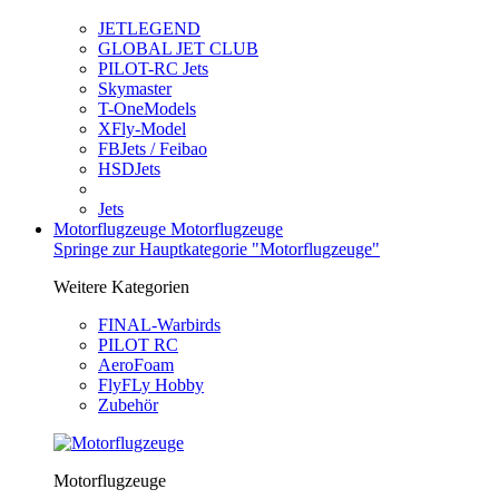
JETLEGEND
GLOBAL JET CLUB
PILOT-RC Jets
Skymaster
T-OneModels
XFly-Model
FBJets / Feibao
HSDJets
Jets
Motorflugzeuge
Motorflugzeuge
Springe zur Hauptkategorie "Motorflugzeuge"
Weitere Kategorien
FINAL-Warbirds
PILOT RC
AeroFoam
FlyFLy Hobby
Zubehör
Motorflugzeuge