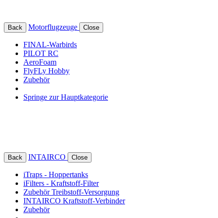
Motorflugzeuge
Back
Close
FINAL-Warbirds
PILOT RC
AeroFoam
FlyFLy Hobby
Zubehör
Springe zur Hauptkategorie
INTAIRCO
Back
Close
iTraps - Hoppertanks
iFilters - Kraftstoff-Filter
Zubehör Treibstoff-Versorgung
INTAIRCO Kraftstoff-Verbinder
Zubehör