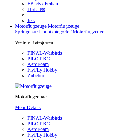
FBJets / Feibao
HSDJets
Jets
Motorflugzeuge
Motorflugzeuge
Springe zur Hauptkategorie "Motorflugzeuge"
Weitere Kategorien
FINAL-Warbirds
PILOT RC
AeroFoam
FlyFLy Hobby
Zubehör
Motorflugzeuge
Mehr Details
FINAL-Warbirds
PILOT RC
AeroFoam
FlyFLy Hobby