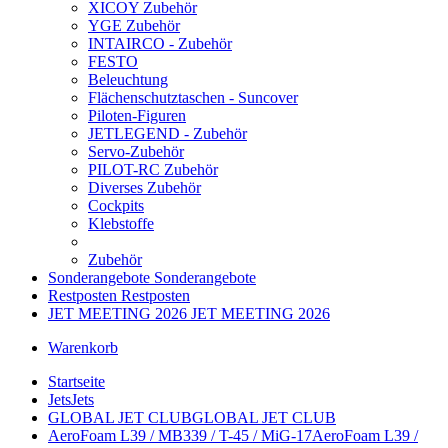
XICOY Zubehör
YGE Zubehör
INTAIRCO - Zubehör
FESTO
Beleuchtung
Flächenschutztaschen - Suncover
Piloten-Figuren
JETLEGEND - Zubehör
Servo-Zubehör
PILOT-RC Zubehör
Diverses Zubehör
Cockpits
Klebstoffe
Zubehör
Sonderangebote
Sonderangebote
Restposten
Restposten
JET MEETING 2026
JET MEETING 2026
Warenkorb
Startseite
Jets
Jets
GLOBAL JET CLUB
GLOBAL JET CLUB
AeroFoam L39 / MB339 / T-45 / MiG-17
AeroFoam L39 /