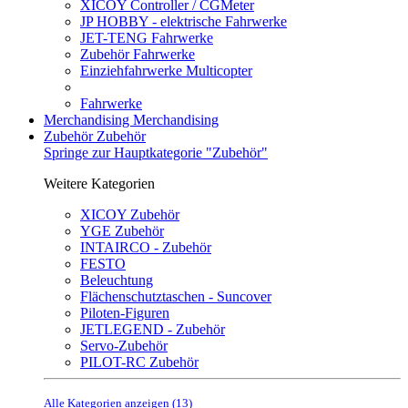
XICOY Controller / CGMeter
JP HOBBY - elektrische Fahrwerke
JET-TENG Fahrwerke
Zubehör Fahrwerke
Einziehfahrwerke Multicopter
Fahrwerke
Merchandising
Merchandising
Zubehör
Zubehör
Springe zur Hauptkategorie "Zubehör"
Weitere Kategorien
XICOY Zubehör
YGE Zubehör
INTAIRCO - Zubehör
FESTO
Beleuchtung
Flächenschutztaschen - Suncover
Piloten-Figuren
JETLEGEND - Zubehör
Servo-Zubehör
PILOT-RC Zubehör
Alle Kategorien anzeigen (13)