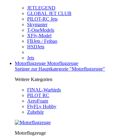
JETLEGEND
GLOBAL JET CLUB
PILOT-RC Jets
Skymaster
T-OneModels
XFly-Model
FBJets / Feibao
HSDJets
Jets
Motorflugzeuge
Motorflugzeuge
Springe zur Hauptkategorie "Motorflugzeuge"
Weitere Kategorien
FINAL-Warbirds
PILOT RC
AeroFoam
FlyFLy Hobby
Zubehör
Motorflugzeuge