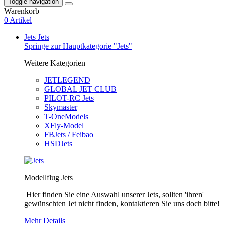
Toggle navigation
Warenkorb
0 Artikel
Jets
Jets
Springe zur Hauptkategorie "Jets"
Weitere Kategorien
JETLEGEND
GLOBAL JET CLUB
PILOT-RC Jets
Skymaster
T-OneModels
XFly-Model
FBJets / Feibao
HSDJets
Modellflug Jets
Hier finden Sie eine Auswahl unserer Jets, sollten 'ihren'
gewünschten Jet nicht finden, kontaktieren Sie uns doch bitte!
Mehr Details