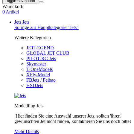
Toggle navigation
Warenkorb
0 Artikel
Jets
Jets
Springe zur Hauptkategorie "Jets"
Weitere Kategorien
JETLEGEND
GLOBAL JET CLUB
PILOT-RC Jets
Skymaster
T-OneModels
XFly-Model
FBJets / Feibao
HSDJets
Modellflug Jets
Hier finden Sie eine Auswahl unserer Jets, sollten 'ihren'
gewünschten Jet nicht finden, kontaktieren Sie uns doch bitte!
Mehr Details