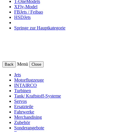
T-OneModels
XFly-Model
FBJets / Feibao
HSDJets
Springe zur Hauptkategorie
Menü
Back
Close
Jets
Motorflugzeuge
INTAIRCO
Turbinen
Tank/ Kraftstoff-Systeme
Servos
Ersatzteile
Fahrwerke
Merchandising
Zubehör
Sonderangebote