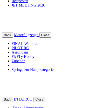
Restposten
JET MEETING 2026
Motorflugzeuge
Back
Close
FINAL-Warbirds
PILOT RC
AeroFoam
FlyFLy Hobby
Zubehör
Springe zur Hauptkategorie
INTAIRCO
Back
Close
iTraps - Hoppertanks