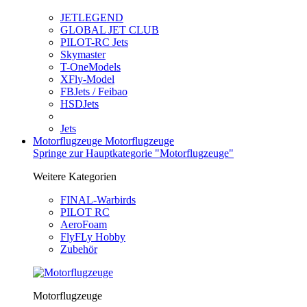
JETLEGEND
GLOBAL JET CLUB
PILOT-RC Jets
Skymaster
T-OneModels
XFly-Model
FBJets / Feibao
HSDJets
Jets
Motorflugzeuge
Motorflugzeuge
Springe zur Hauptkategorie "Motorflugzeuge"
Weitere Kategorien
FINAL-Warbirds
PILOT RC
AeroFoam
FlyFLy Hobby
Zubehör
Motorflugzeuge