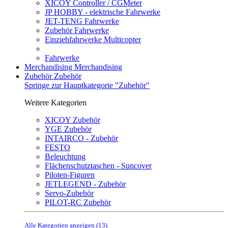
XICOY Controller / CGMeter
JP HOBBY - elektrische Fahrwerke
JET-TENG Fahrwerke
Zubehör Fahrwerke
Einziehfahrwerke Multicopter
Fahrwerke
Merchandising
Merchandising
Zubehör
Zubehör
Springe zur Hauptkategorie "Zubehör"
Weitere Kategorien
XICOY Zubehör
YGE Zubehör
INTAIRCO - Zubehör
FESTO
Beleuchtung
Flächenschutztaschen - Suncover
Piloten-Figuren
JETLEGEND - Zubehör
Servo-Zubehör
PILOT-RC Zubehör
Alle Kategorien anzeigen (13)