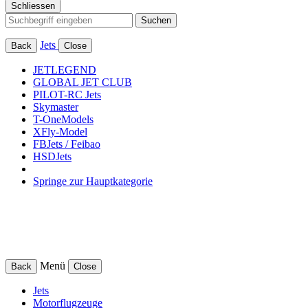
Schliessen
Suchen
Jets
Back
Close
JETLEGEND
GLOBAL JET CLUB
PILOT-RC Jets
Skymaster
T-OneModels
XFly-Model
FBJets / Feibao
HSDJets
Springe zur Hauptkategorie
Menü
Back
Close
Jets
Motorflugzeuge