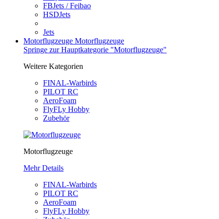
FBJets / Feibao
HSDJets
Jets
Motorflugzeuge
Motorflugzeuge
Springe zur Hauptkategorie "Motorflugzeuge"
Weitere Kategorien
FINAL-Warbirds
PILOT RC
AeroFoam
FlyFLy Hobby
Zubehör
Motorflugzeuge
Mehr Details
FINAL-Warbirds
PILOT RC
AeroFoam
FlyFLy Hobby