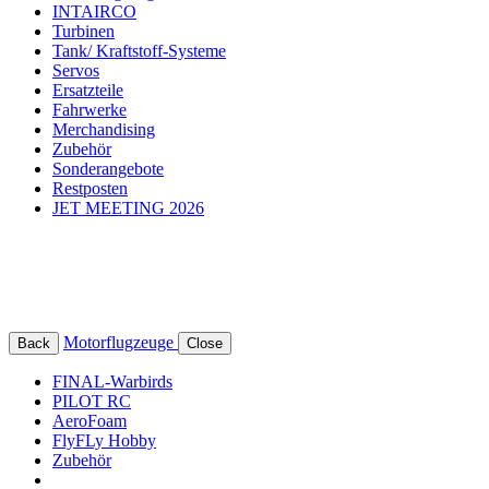
INTAIRCO
Turbinen
Tank/ Kraftstoff-Systeme
Servos
Ersatzteile
Fahrwerke
Merchandising
Zubehör
Sonderangebote
Restposten
JET MEETING 2026
Motorflugzeuge
Back
Close
FINAL-Warbirds
PILOT RC
AeroFoam
FlyFLy Hobby
Zubehör