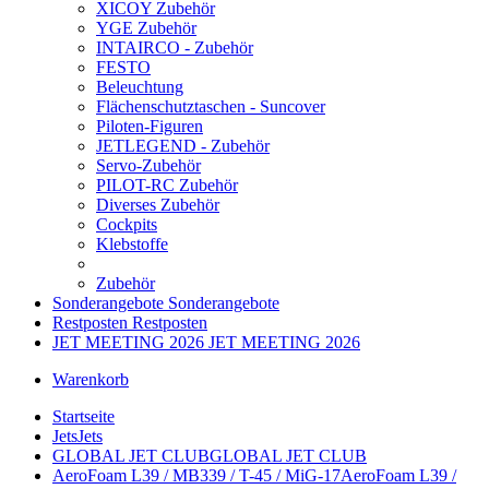
XICOY Zubehör
YGE Zubehör
INTAIRCO - Zubehör
FESTO
Beleuchtung
Flächenschutztaschen - Suncover
Piloten-Figuren
JETLEGEND - Zubehör
Servo-Zubehör
PILOT-RC Zubehör
Diverses Zubehör
Cockpits
Klebstoffe
Zubehör
Sonderangebote
Sonderangebote
Restposten
Restposten
JET MEETING 2026
JET MEETING 2026
Warenkorb
Startseite
Jets
Jets
GLOBAL JET CLUB
GLOBAL JET CLUB
AeroFoam L39 / MB339 / T-45 / MiG-17
AeroFoam L39 /