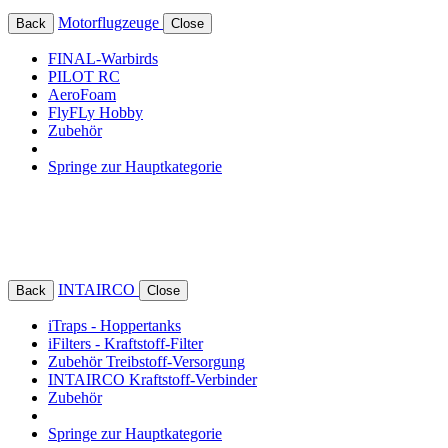
Motorflugzeuge
Back
Close
FINAL-Warbirds
PILOT RC
AeroFoam
FlyFLy Hobby
Zubehör
Springe zur Hauptkategorie
INTAIRCO
Back
Close
iTraps - Hoppertanks
iFilters - Kraftstoff-Filter
Zubehör Treibstoff-Versorgung
INTAIRCO Kraftstoff-Verbinder
Zubehör
Springe zur Hauptkategorie