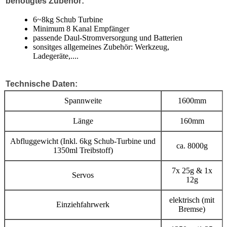
benötigtes Zubehör:
6~8kg Schub Turbine
Minimum 8 Kanal Empfänger
passende Daul-Stromversorgung und Batterien
sonsitges allgemeines Zubehör: Werkzeug,
Ladegeräte,....
Technische Daten:
Spannweite
1600mm
Länge
160mm
Abfluggewicht (Inkl. 6kg Schub-Turbine und
ca. 8000g
1350ml Treibstoff)
7x 25g & 1x
Servos
12g
elektrisch (mit
Einziehfahrwerk
Bremse)