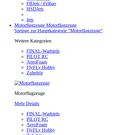
FBJets / Feibao
HSDJets
Jets
Motorflugzeuge
Motorflugzeuge
Springe zur Hauptkategorie "Motorflugzeuge"
Weitere Kategorien
FINAL-Warbirds
PILOT RC
AeroFoam
FlyFLy Hobby
Zubehör
Motorflugzeuge
Mehr Details
FINAL-Warbirds
PILOT RC
AeroFoam
FlyFLy Hobby