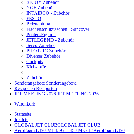
XICOY Zubehör
YGE Zubehör
INTAIRCO - Zubehör
FESTO
Beleuchtung
Flächenschutztaschen - Suncover
Piloten-Figuren
JETLEGEND - Zubehör
Servo-Zubehör
PILOT-RC Zubehör
Diverses Zubehör
Cockpits
Klebstoffe
Zubehör
Sonderangebote
Sonderangebote
Restposten
Restposten
JET MEETING 2026
JET MEETING 2026
Warenkorb
Startseite
Jets
Jets
GLOBAL JET CLUB
GLOBAL JET CLUB
AeroFoam L39 / MB339 / T-45 / MiG-17
AeroFoam L39 /