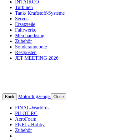
INTAIRCO
Turbinen
Tank/ Kraftstoff-Systeme
Servos
Ersatzteile
Fahrwerke
Merchandising
Zubehör
Sonderangebote
Restposten
JET MEETING 2026
Motorflugzeuge
Back
Close
FINAL-Warbirds
PILOT RC
AeroFoam
FlyFLy Hobby
Zubehör