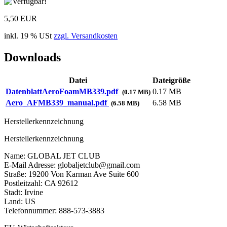
5,50 EUR
inkl. 19 % USt
zzgl. Versandkosten
Downloads
Datei
Dateigröße
DatenblattAeroFoamMB339.pdf
0.17 MB
(0.17 MB)
Aero_AFMB339_manual.pdf
6.58 MB
(6.58 MB)
Herstellerkennzeichnung
Herstellerkennzeichnung
Name: GLOBAL JET CLUB
E-Mail Adresse: globaljetclub@gmail.com
Straße: 19200 Von Karman Ave Suite 600
Postleitzahl: CA 92612
Stadt: Irvine
Land: US
Telefonnummer: 888-573-3883