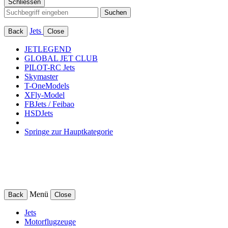
Schliessen
Suchen
Jets
Back
Close
JETLEGEND
GLOBAL JET CLUB
PILOT-RC Jets
Skymaster
T-OneModels
XFly-Model
FBJets / Feibao
HSDJets
Springe zur Hauptkategorie
Menü
Back
Close
Jets
Motorflugzeuge