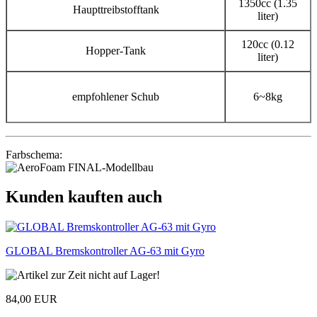
1350cc (1.35
Haupttreibstofftank
liter)
120cc (0.12
Hopper-Tank
liter)
empfohlener Schub
6~8kg
Farbschema:
Kunden kauften auch
GLOBAL Bremskontroller AG-63 mit Gyro
84,00 EUR