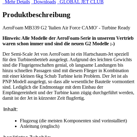
Mehr Details
Downloads
GLOBAL JET CLUB
Produktbeschreibung
AeroFoam MB339 G2 'Italien Air Force CAMO' - Turbine Ready
Hinweis: Alle Modelle der AeroFoam-Serie in unserem Vertrieb
waren schon immer und sind die neuen G2 Modelle ;-)
Der Semi-Scale Jet von AeroFoam ist ein Hartschaum-Jet speziell
für den Turbinenbetrieb ausgelegt. Aufgrund des leichten Gewichts
sind die Flugeigenschaften genial, ob langsame Landungen bis
hinzu schnellen Passagen sind mit diesem Flieger in Kombination
mit einer kleinen 6kg Schub Turbine kein Problem. Der Jet ist als
PNP Modell ausgelegt, so dass alle wesentliche Bauteile vormontiert
sind. Lediglich die Endmontage mit dem Einbau der
Empfängereinheit und der Turbine kann zügig durchgeführt werden,
damit ist der Jet in kürzester Zeit flugfertig.
Inhalt:
Flugzeug (die meisten Komponenten sind vorinstalliert)
Anleitung (englisch)