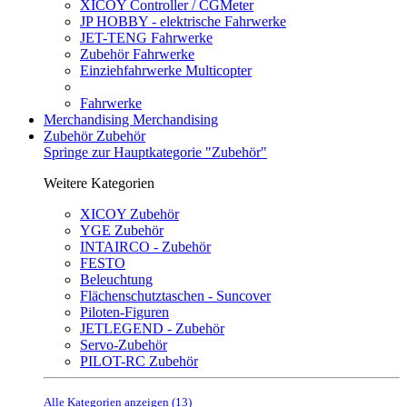
XICOY Controller / CGMeter
JP HOBBY - elektrische Fahrwerke
JET-TENG Fahrwerke
Zubehör Fahrwerke
Einziehfahrwerke Multicopter
Fahrwerke
Merchandising
Merchandising
Zubehör
Zubehör
Springe zur Hauptkategorie "Zubehör"
Weitere Kategorien
XICOY Zubehör
YGE Zubehör
INTAIRCO - Zubehör
FESTO
Beleuchtung
Flächenschutztaschen - Suncover
Piloten-Figuren
JETLEGEND - Zubehör
Servo-Zubehör
PILOT-RC Zubehör
Alle Kategorien anzeigen (13)