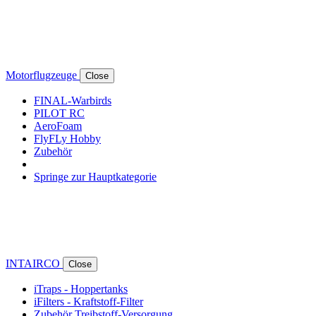
Motorflugzeuge
Close
FINAL-Warbirds
PILOT RC
AeroFoam
FlyFLy Hobby
Zubehör
Springe zur Hauptkategorie
INTAIRCO
Close
iTraps - Hoppertanks
iFilters - Kraftstoff-Filter
Zubehör Treibstoff-Versorgung