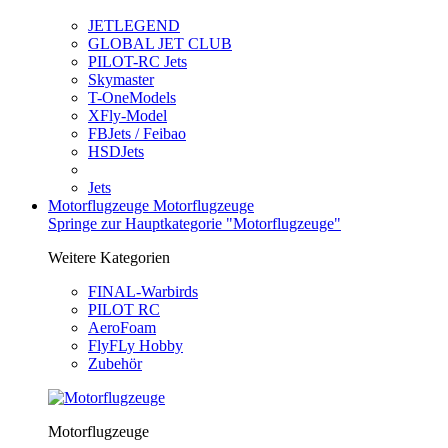
JETLEGEND
GLOBAL JET CLUB
PILOT-RC Jets
Skymaster
T-OneModels
XFly-Model
FBJets / Feibao
HSDJets
Jets
Motorflugzeuge
Motorflugzeuge
Springe zur Hauptkategorie "Motorflugzeuge"
Weitere Kategorien
FINAL-Warbirds
PILOT RC
AeroFoam
FlyFLy Hobby
Zubehör
Motorflugzeuge