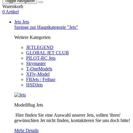
Toggle navigation
Warenkorb
0 Artikel
Jets
Jets
Springe zur Hauptkategorie "Jets"
Weitere Kategorien
JETLEGEND
GLOBAL JET CLUB
PILOT-RC Jets
Skymaster
T-OneModels
XFly-Model
FBJets / Feibao
HSDJets
Modellflug Jets
Hier finden Sie eine Auswahl unserer Jets, sollten 'ihren'
gewünschten Jet nicht finden, kontaktieren Sie uns doch bitte!
Mehr Details