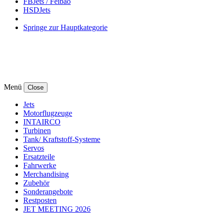
FBJets / Feibao
HSDJets
Springe zur Hauptkategorie
Menü
Close
Jets
Motorflugzeuge
INTAIRCO
Turbinen
Tank/ Kraftstoff-Systeme
Servos
Ersatzteile
Fahrwerke
Merchandising
Zubehör
Sonderangebote
Restposten
JET MEETING 2026