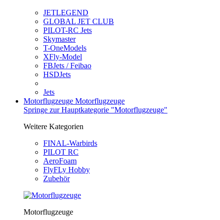
JETLEGEND
GLOBAL JET CLUB
PILOT-RC Jets
Skymaster
T-OneModels
XFly-Model
FBJets / Feibao
HSDJets
Jets
Motorflugzeuge
Motorflugzeuge
Springe zur Hauptkategorie "Motorflugzeuge"
Weitere Kategorien
FINAL-Warbirds
PILOT RC
AeroFoam
FlyFLy Hobby
Zubehör
Motorflugzeuge