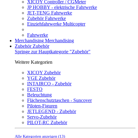
XICOY Controller / CGMeter
JP HOBBY - elektrische Fahrwerke
JET-TENG Fahrwerke
Zubehör Fahrwerke
Einziehfahrwerke Multicopter
Fahrwerke
Merchandising
Merchandising
Zubehör
Zubehör
Springe zur Hauptkategorie "Zubehör"
Weitere Kategorien
XICOY Zubehör
YGE Zubehör
INTAIRCO - Zubehör
FESTO
Beleuchtung
Flächenschutztaschen - Suncover
Piloten-Figuren
JETLEGEND - Zubehör
Servo-Zubehör
PILOT-RC Zubehör
Alle Kategorien anzeigen (13)