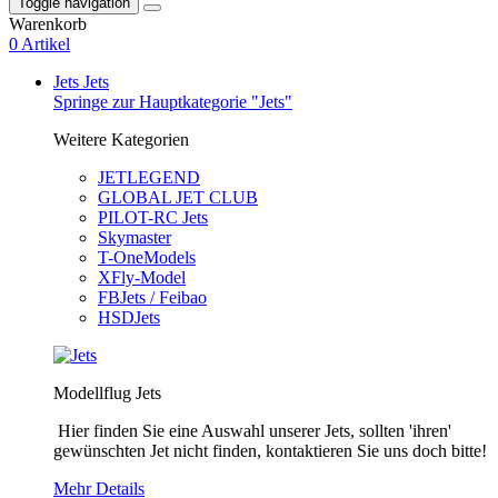
Toggle navigation
Warenkorb
0 Artikel
Jets
Jets
Springe zur Hauptkategorie "Jets"
Weitere Kategorien
JETLEGEND
GLOBAL JET CLUB
PILOT-RC Jets
Skymaster
T-OneModels
XFly-Model
FBJets / Feibao
HSDJets
Modellflug Jets
Hier finden Sie eine Auswahl unserer Jets, sollten 'ihren'
gewünschten Jet nicht finden, kontaktieren Sie uns doch bitte!
Mehr Details