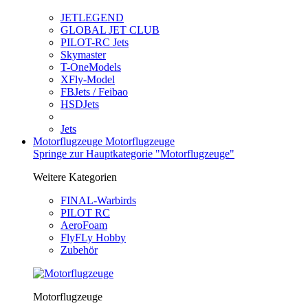
JETLEGEND
GLOBAL JET CLUB
PILOT-RC Jets
Skymaster
T-OneModels
XFly-Model
FBJets / Feibao
HSDJets
Jets
Motorflugzeuge
Motorflugzeuge
Springe zur Hauptkategorie "Motorflugzeuge"
Weitere Kategorien
FINAL-Warbirds
PILOT RC
AeroFoam
FlyFLy Hobby
Zubehör
Motorflugzeuge