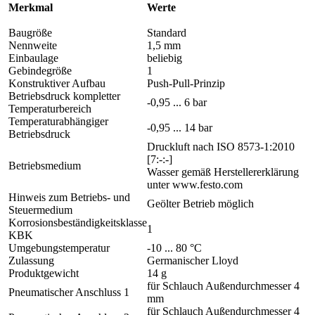
Merkmal
Werte
Baugröße
Standard
Nennweite
1,5 mm
Einbaulage
beliebig
Gebindegröße
1
Konstruktiver Aufbau
Push-Pull-Prinzip
Betriebsdruck kompletter
-0,95 ... 6 bar
Temperaturbereich
Temperaturabhängiger
-0,95 ... 14 bar
Betriebsdruck
Druckluft nach ISO 8573-1:2010
[7:-:-]
Betriebsmedium
Wasser gemäß Herstellererklärung
unter www.festo.com
Hinweis zum Betriebs- und
Geölter Betrieb möglich
Steuermedium
Korrosionsbeständigkeitsklasse
1
KBK
Umgebungstemperatur
-10 ... 80 °C
Zulassung
Germanischer Lloyd
Produktgewicht
14 g
für Schlauch Außendurchmesser 4
Pneumatischer Anschluss 1
mm
für Schlauch Außendurchmesser 4