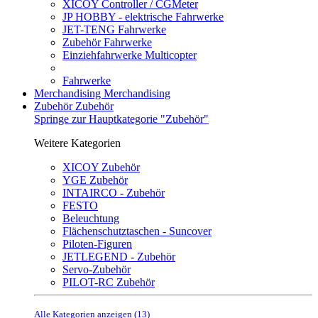
XICOY Controller / CGMeter
JP HOBBY - elektrische Fahrwerke
JET-TENG Fahrwerke
Zubehör Fahrwerke
Einziehfahrwerke Multicopter
Fahrwerke
Merchandising
Merchandising
Zubehör
Zubehör
Springe zur Hauptkategorie "Zubehör"
Weitere Kategorien
XICOY Zubehör
YGE Zubehör
INTAIRCO - Zubehör
FESTO
Beleuchtung
Flächenschutztaschen - Suncover
Piloten-Figuren
JETLEGEND - Zubehör
Servo-Zubehör
PILOT-RC Zubehör
Alle Kategorien anzeigen (13)