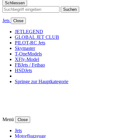
Schliessen
Suchen
Jets
Close
JETLEGEND
GLOBAL JET CLUB
PILOT-RC Jets
Skymaster
T-OneModels
XFly-Model
FBJets / Feibao
HSDJets
Springe zur Hauptkategorie
Menü
Close
Jets
Motorflugzeuge