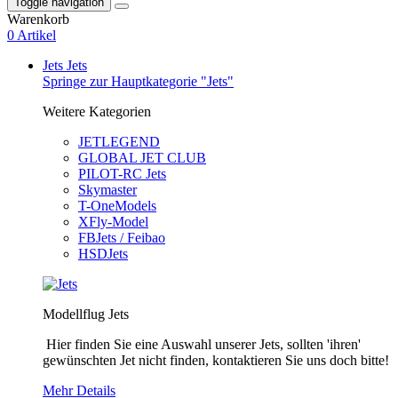
Toggle navigation
Warenkorb
0 Artikel
Jets
Jets
Springe zur Hauptkategorie "Jets"
Weitere Kategorien
JETLEGEND
GLOBAL JET CLUB
PILOT-RC Jets
Skymaster
T-OneModels
XFly-Model
FBJets / Feibao
HSDJets
Modellflug Jets
Hier finden Sie eine Auswahl unserer Jets, sollten 'ihren'
gewünschten Jet nicht finden, kontaktieren Sie uns doch bitte!
Mehr Details