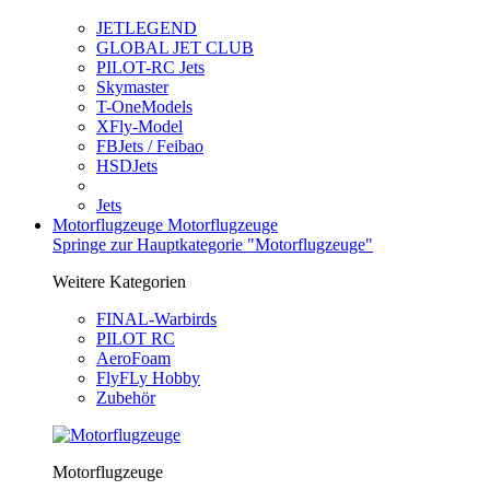
JETLEGEND
GLOBAL JET CLUB
PILOT-RC Jets
Skymaster
T-OneModels
XFly-Model
FBJets / Feibao
HSDJets
Jets
Motorflugzeuge
Motorflugzeuge
Springe zur Hauptkategorie "Motorflugzeuge"
Weitere Kategorien
FINAL-Warbirds
PILOT RC
AeroFoam
FlyFLy Hobby
Zubehör
Motorflugzeuge