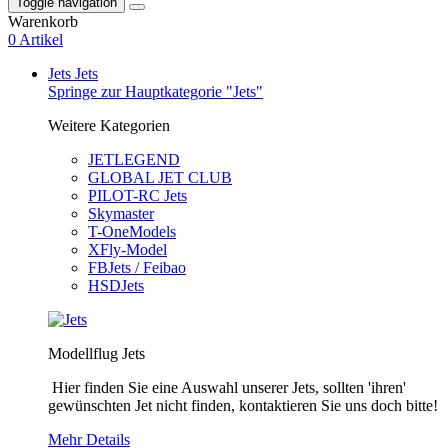
Toggle navigation
Warenkorb
0 Artikel
Jets
Jets
Springe zur Hauptkategorie "Jets"
Weitere Kategorien
JETLEGEND
GLOBAL JET CLUB
PILOT-RC Jets
Skymaster
T-OneModels
XFly-Model
FBJets / Feibao
HSDJets
Modellflug Jets
Hier finden Sie eine Auswahl unserer Jets, sollten 'ihren'
gewünschten Jet nicht finden, kontaktieren Sie uns doch bitte!
Mehr Details