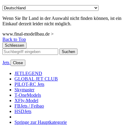
Wenn Sie Ihr Land in der Auswahl nicht finden können, ist ein
Einkauf derzeit leider nicht möglich.
www.final-modellbau.de >
Back to Top
Schliessen
Suchen
Jets
Close
JETLEGEND
GLOBAL JET CLUB
PILOT-RC Jets
Skymaster
T-OneModels
XFly-Model
FBJets / Feibao
HSDJets
Springe zur Hauptkategorie