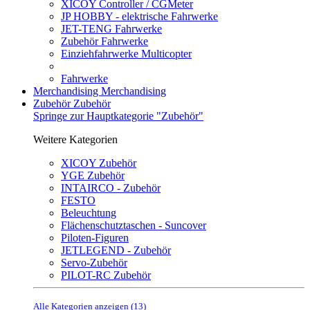
XICOY Controller / CGMeter
JP HOBBY - elektrische Fahrwerke
JET-TENG Fahrwerke
Zubehör Fahrwerke
Einziehfahrwerke Multicopter
Fahrwerke
Merchandising
Merchandising
Zubehör
Zubehör
Springe zur Hauptkategorie "Zubehör"
Weitere Kategorien
XICOY Zubehör
YGE Zubehör
INTAIRCO - Zubehör
FESTO
Beleuchtung
Flächenschutztaschen - Suncover
Piloten-Figuren
JETLEGEND - Zubehör
Servo-Zubehör
PILOT-RC Zubehör
Alle Kategorien anzeigen (13)