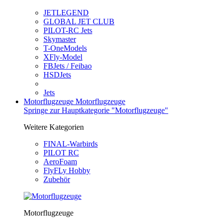
JETLEGEND
GLOBAL JET CLUB
PILOT-RC Jets
Skymaster
T-OneModels
XFly-Model
FBJets / Feibao
HSDJets
Jets
Motorflugzeuge
Motorflugzeuge
Springe zur Hauptkategorie "Motorflugzeuge"
Weitere Kategorien
FINAL-Warbirds
PILOT RC
AeroFoam
FlyFLy Hobby
Zubehör
Motorflugzeuge