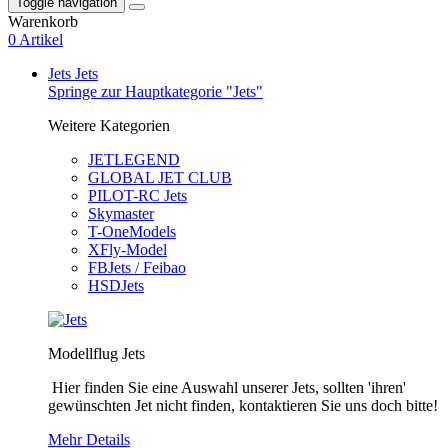
Toggle navigation
Warenkorb
0 Artikel
Jets
Jets
Springe zur Hauptkategorie "Jets"
Weitere Kategorien
JETLEGEND
GLOBAL JET CLUB
PILOT-RC Jets
Skymaster
T-OneModels
XFly-Model
FBJets / Feibao
HSDJets
Modellflug Jets
Hier finden Sie eine Auswahl unserer Jets, sollten 'ihren'
gewünschten Jet nicht finden, kontaktieren Sie uns doch bitte!
Mehr Details