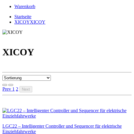
Warenkorb
Startseite
XICOY
XICOY
XICOY
Prev
1
2
Next
LGC22 – Intelligenter Controller und Sequencer für elektrische
Einziehfahrwerke