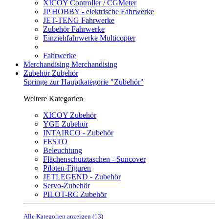
XICOY Controller / CGMeter
JP HOBBY - elektrische Fahrwerke
JET-TENG Fahrwerke
Zubehör Fahrwerke
Einziehfahrwerke Multicopter
Fahrwerke
Merchandising
Merchandising
Zubehör
Zubehör
Springe zur Hauptkategorie "Zubehör"
Weitere Kategorien
XICOY Zubehör
YGE Zubehör
INTAIRCO - Zubehör
FESTO
Beleuchtung
Flächenschutztaschen - Suncover
Piloten-Figuren
JETLEGEND - Zubehör
Servo-Zubehör
PILOT-RC Zubehör
Alle Kategorien anzeigen (13)